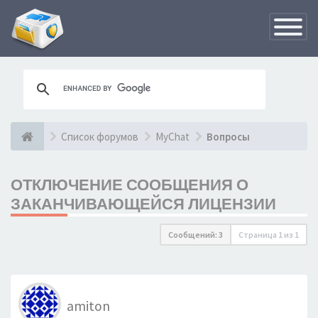
Переклю
навигац
Список форумов
MyChat
Вопросы
ОТКЛЮЧЕНИЕ СООБЩЕНИЯ О
ЗАКАНЧИВАЮЩЕЙСЯ ЛИЦЕНЗИИ
Сообщений: 3
Страница
1
из
1
amiton