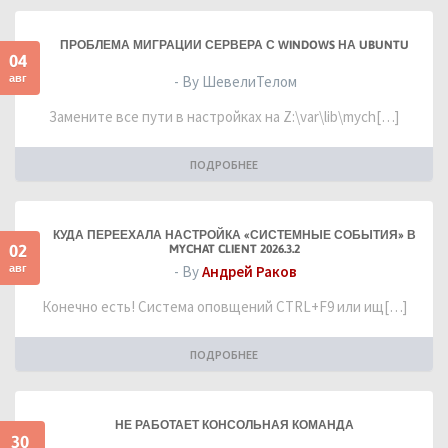
ПРОБЛЕМА МИГРАЦИИ СЕРВЕРА С WINDOWS НА UBUNTU
04
авг
- By ШевелиТелом
Замените все пути в настройках на Z:\var\lib\mych[…]
ПОДРОБНЕЕ
КУДА ПЕРЕЕХАЛА НАСТРОЙКА «СИСТЕМНЫЕ СОБЫТИЯ» В
02
MYCHAT CLIENT 2026.3.2
авг
- By
Андрей Раков
Конечно есть! Система оповщений CTRL+F9 или ищ[…]
ПОДРОБНЕЕ
НЕ РАБОТАЕТ КОНСОЛЬНАЯ КОМАНДА
30