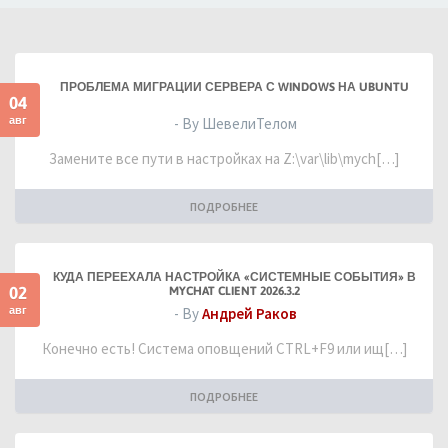
ПРОБЛЕМА МИГРАЦИИ СЕРВЕРА С WINDOWS НА UBUNTU
04
авг
- By ШевелиТелом
Замените все пути в настройках на Z:\var\lib\mych[…]
ПОДРОБНЕЕ
КУДА ПЕРЕЕХАЛА НАСТРОЙКА «СИСТЕМНЫЕ СОБЫТИЯ» В
02
MYCHAT CLIENT 2026.3.2
авг
- By
Андрей Раков
Конечно есть! Система оповщений CTRL+F9 или ищ[…]
ПОДРОБНЕЕ