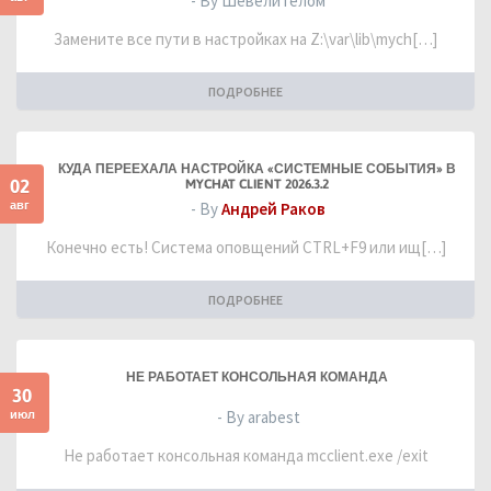
- By ШевелиТелом
Замените все пути в настройках на Z:\var\lib\mych[…]
ПОДРОБНЕЕ
КУДА ПЕРЕЕХАЛА НАСТРОЙКА «СИСТЕМНЫЕ СОБЫТИЯ» В
02
MYCHAT CLIENT 2026.3.2
авг
- By
Андрей Раков
Конечно есть! Система оповщений CTRL+F9 или ищ[…]
ПОДРОБНЕЕ
НЕ РАБОТАЕТ КОНСОЛЬНАЯ КОМАНДА
30
июл
- By arabest
Не работает консольная команда mcclient.exe /exit