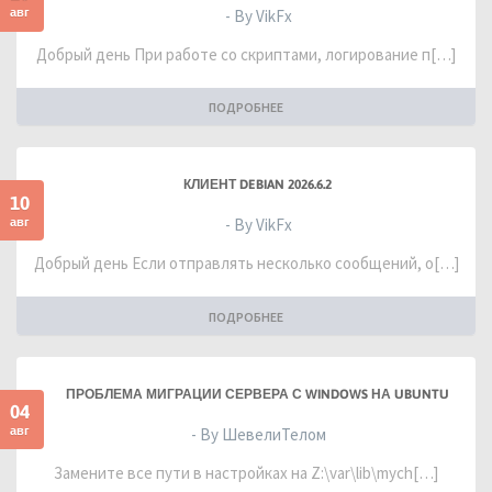
авг
- By VikFx
Добрый день При работе со скриптами, логирование п[…]
ПОДРОБНЕЕ
КЛИЕНТ DEBIAN 2026.6.2
10
авг
- By VikFx
Добрый день Если отправлять несколько сообщений, о[…]
ПОДРОБНЕЕ
ПРОБЛЕМА МИГРАЦИИ СЕРВЕРА С WINDOWS НА UBUNTU
04
авг
- By ШевелиТелом
Замените все пути в настройках на Z:\var\lib\mych[…]