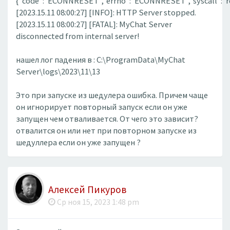
{"code":"ECONNRESET","errno":"ECONNRESET","syscall":"r
[2023.15.11 08:00:27] [INFO]: HTTP Server stopped.
[2023.15.11 08:00:27] [FATAL]: MyChat Server
disconnected from internal server!
нашел лог падения в : C:\ProgramData\MyChat
Server\logs\2023\11\13
Это при запуске из шедулера ошибка. Причем чаще
он игнорирует повторный запуск если он уже
запущен чем отваливается. От чего это зависит?
отвалится он или нет при повторном запуске из
шедуллера если он уже запущен ?
Алексей Пикуров
Ср ноя 15, 2023 1:48 pm