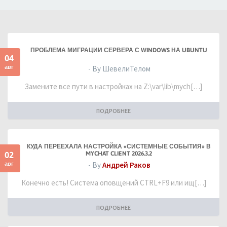
ПРОБЛЕМА МИГРАЦИИ СЕРВЕРА С WINDOWS НА UBUNTU
04
авг
- By ШевелиТелом
Замените все пути в настройках на Z:\var\lib\mych[…]
ПОДРОБНЕЕ
КУДА ПЕРЕЕХАЛА НАСТРОЙКА «СИСТЕМНЫЕ СОБЫТИЯ» В
02
MYCHAT CLIENT 2026.3.2
авг
- By
Андрей Раков
Конечно есть! Система оповщений CTRL+F9 или ищ[…]
ПОДРОБНЕЕ