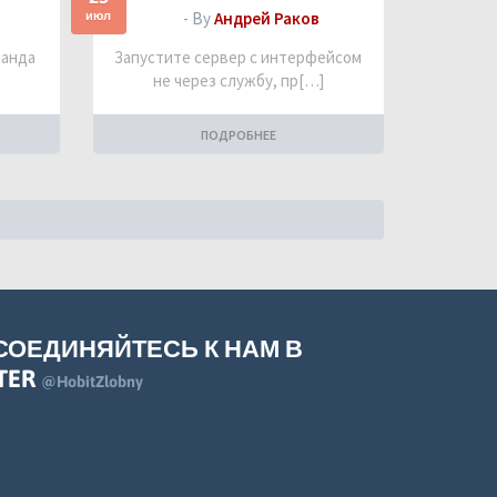
июл
- By
Андрей Раков
манда
Запустите сервер с интерфейсом
не через службу, пр[…]
ПОДРОБНЕЕ
СОЕДИНЯЙТЕСЬ К НАМ В
TER
@HobitZlobny