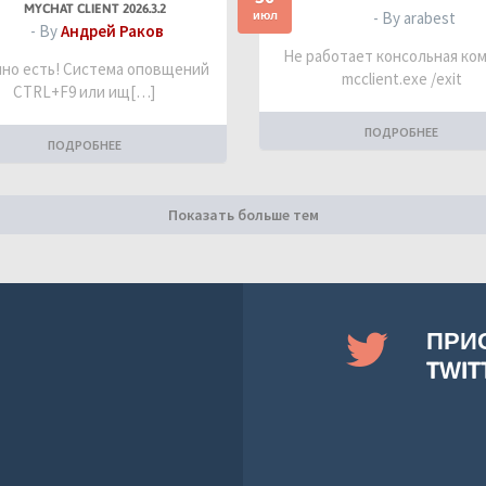
MYCHAT CLIENT 2026.3.2
июл
- By arabest
- By
Андрей Раков
Не работает консольная ко
но есть! Система оповщений
mcclient.exe /exit
CTRL+F9 или ищ[…]
ПОДРОБНЕЕ
ПОДРОБНЕЕ
Показать больше тем
ПРИ
TWIT