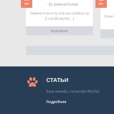
авг
авг
- By ШевелиТелом
Замените все пути в настройках на
Конеч
Z:\var\lib\mych[…]
ПОДРОБНЕЕ
СТАТЬИ
База знаний, статьи про MyChat.
Подробнее