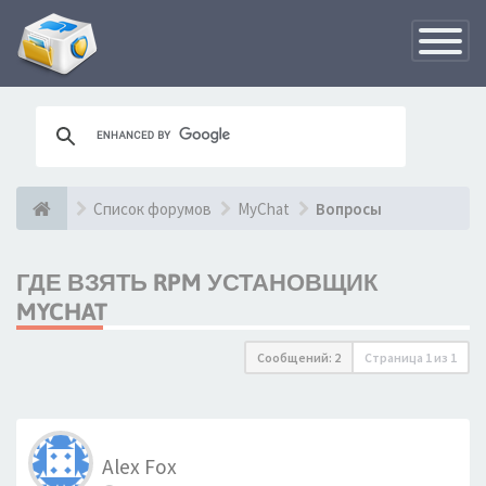
Переклю
навигац
Список форумов
MyChat
Вопросы
ГДЕ ВЗЯТЬ RPM УСТАНОВЩИК
MYCHAT
Сообщений: 2
Страница
1
из
1
Alex Fox