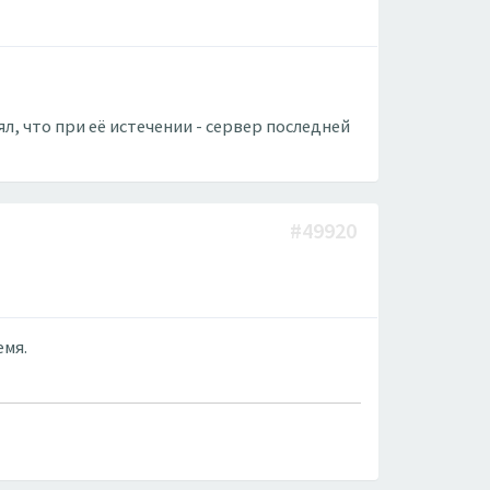
л, что при её истечении - сервер последней
#49920
емя.