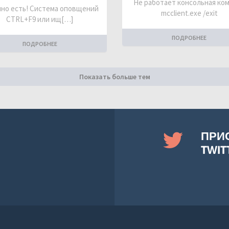
Не работает консольная ко
но есть! Система оповщений
mcclient.exe /exit
CTRL+F9 или ищ[…]
ПОДРОБНЕЕ
ПОДРОБНЕЕ
Показать больше тем
ПРИ
TWIT