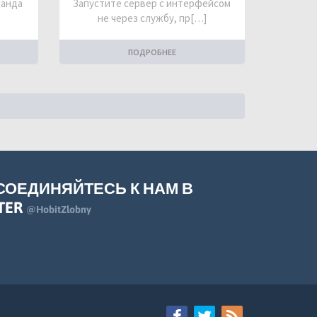
манда
Запустите сервер с интерфейсом
не через службу, пр[…]
ПОДРОБНЕЕ
СОЕДИНЯЙТЕСЬ К НАМ В
TER
@HobitZlobny