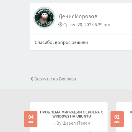
ДенисМорозов
Ср сен 20, 2023 6:29 pm
Спасибо, вопрос решили
Вернуться в Вопросы
ПРОБЛЕМА МИГРАЦИИ СЕРВЕРА С
04
02
WINDOWS НА UBUNTU
авг
авг
- By ШевелиТелом