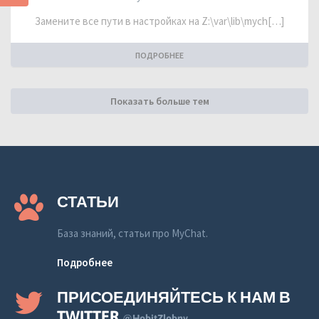
Замените все пути в настройках на Z:\var\lib\mych[…]
ПОДРОБНЕЕ
Показать больше тем
СТАТЬИ
База знаний, статьи про MyChat.
Подробнее
ПРИСОЕДИНЯЙТЕСЬ К НАМ В
TWITTER
@HobitZlobny