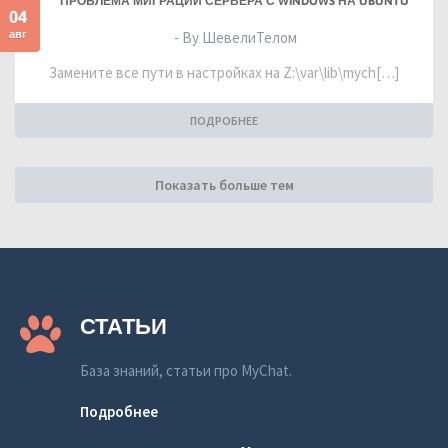
ПРОБЛЕМА МИГРАЦИИ СЕРВЕРА С WINDOWS НА UBUNTU
04
авг
- By ШевелиТелом
Замените все пути в настройках на Z:\var\lib\mych[…]
ПОДРОБНЕЕ
Показать больше тем
СТАТЬИ
База знаний, статьи про MyChat.
Подробнее