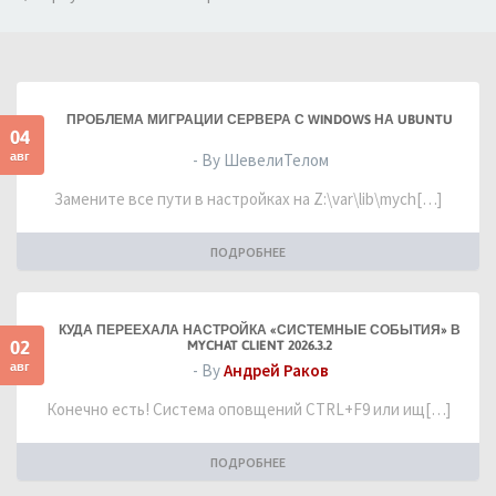
ПРОБЛЕМА МИГРАЦИИ СЕРВЕРА С WINDOWS НА UBUNTU
04
авг
- By ШевелиТелом
Замените все пути в настройках на Z:\var\lib\mych[…]
ПОДРОБНЕЕ
КУДА ПЕРЕЕХАЛА НАСТРОЙКА «СИСТЕМНЫЕ СОБЫТИЯ» В
02
MYCHAT CLIENT 2026.3.2
авг
- By
Андрей Раков
Конечно есть! Система оповщений CTRL+F9 или ищ[…]
ПОДРОБНЕЕ