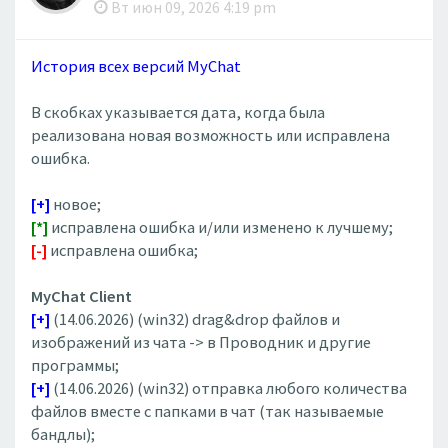
Вт июн 09, 2026 4:19 pm
История всех версий MyChat
В скобках указывается дата, когда была
реализована новая возможность или исправлена
ошибка.
[+]
новое;
[*]
исправлена ошибка и/или изменено к лучшему;
[-]
исправлена ошибка;
MyChat Client
[+]
(14.06.2026) (win32) drag&drop файлов и
изображений из чата -> в Проводник и другие
программы;
[+]
(14.06.2026) (win32) отправка любого количества
файлов вместе с папками в чат (так называемые
бандлы);