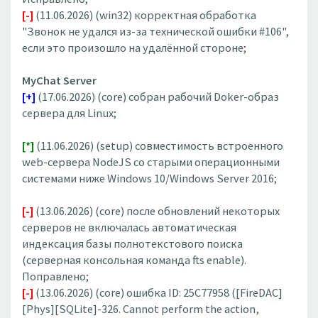
[-]
(11.06.2026) (win32) корректная обработка
"Звонок не удался из-за технической ошибки #106",
если это произошло на удалённой стороне;
MyChat Server
[+]
(17.06.2026) (core) собран рабочий Doker-образ
сервера для Linux;
[*]
(11.06.2026) (setup) совместимость встроенного
web-сервера NodeJS со старыми операционными
системами ниже Windows 10/Windows Server 2016;
[-]
(13.06.2026) (core) после обновлений некоторых
серверов не включалась автоматическая
индексация базы полнотекстового поиска
(серверная консольная команда fts enable).
Поправлено;
[-]
(13.06.2026) (core) ошибка ID: 25C77958 ([FireDAC]
[Phys][SQLite]-326. Cannot perform the action,