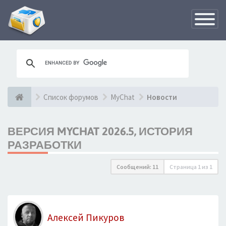
Переклю
навигац
Список форумов
MyChat
Новости
ВЕРСИЯ MYCHAT 2026.5, ИСТОРИЯ
РАЗРАБОТКИ
Сообщений: 11
Страница
1
из
1
Алексей Пикуров