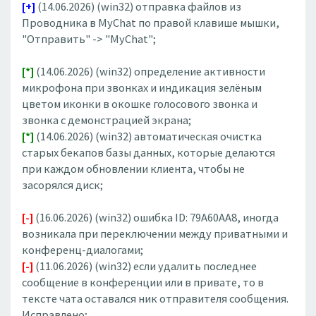
[+]
(14.06.2026) (win32) отправка файлов из
Проводника в MyChat по правой клавише мышки,
"Отправить" -> "MyChat";
[*]
(14.06.2026) (win32) определение активности
микрофона при звонках и индикация зелёным
цветом иконки в окошке голосового звонка и
звонка с демонстрацией экрана;
[*]
(14.06.2026) (win32) автоматическая очистка
старых бекапов базы данных, которые делаются
при каждом обновлении клиента, чтобы не
засорялся диск;
[-]
(16.06.2026) (win32) ошибка ID: 79A60AA8, иногда
возникала при переключении между приватными и
конференц-диалогами;
[-]
(11.06.2026) (win32) если удалить последнее
сообщение в конференции или в привате, то в
тексте чата оставался ник отправителя сообщения.
Исправлено;