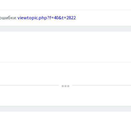
 ошибки:
viewtopic.php?f=40&t=2822