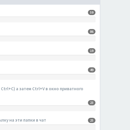
59
86
19
49
trl+C) а затем Ctrl+V в окно приватного
23
лку на эти папки в чат
25