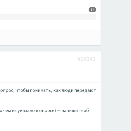
14
#16242
 опрос, чтобы понимать, как люди передают
о чём не указано в опросе) — напишите об