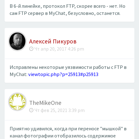
В 6-й линейке, протокол FTP, скорее всего - нет. Но
сам FTP сервер в MyChat, безусловно, останется.
Алексей Пикуров
Чт апр 20, 2017 4:26 pm
Исправлены некоторые уязвимости работы с FTP в
MyChat:
viewtopic.php?p=25913#p25913
TheMikeOne
Чт фев 25, 2021 3:39 pm
Приятно удивился, когда при переносе "мышкой" в
канал фотографии отобразилось содержимое