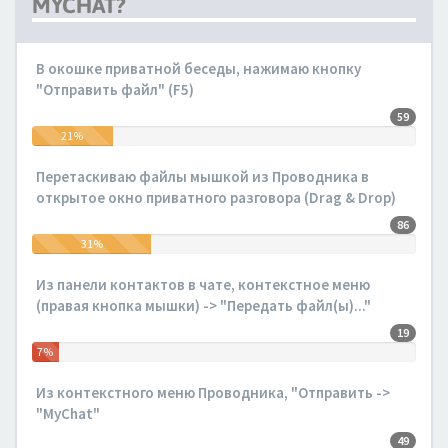
MYCHAT?
В окошке приватной беседы, нажимаю кнопку
"Отправить файл" (F5)
59
21%
Перетаскиваю файлы мышкой из Проводника в
открытое окно приватного разговора (Drag & Drop)
86
31%
Из панели контактов в чате, контекстное меню
(правая кнопка мышки) -> "Передать файл(ы)..."
19
7%
Из контекстного меню Проводника, "Отправить ->
"MyChat"
49