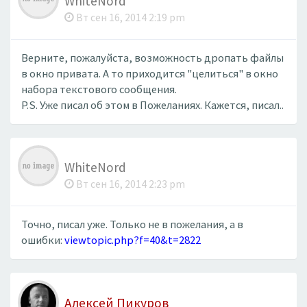
WhiteNord
Вт сен 16, 2014 2:19 pm
Верните, пожалуйста, возможность дропать файлы
в окно привата. А то приходится "целиться" в окно
набора текстового сообщения.
P.S. Уже писал об этом в Пожеланиях. Кажется, писал..
WhiteNord
Вт сен 16, 2014 2:23 pm
Точно, писал уже. Только не в пожелания, а в
ошибки:
viewtopic.php?f=40&t=2822
Алексей Пикуров