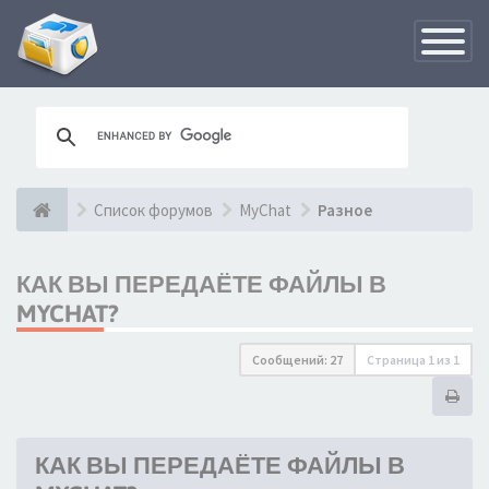
Переклю
навигац
Список форумов
MyChat
Разное
КАК ВЫ ПЕРЕДАЁТЕ ФАЙЛЫ В
MYCHAT?
Сообщений: 27
Страница
1
из
1
КАК ВЫ ПЕРЕДАЁТЕ ФАЙЛЫ В