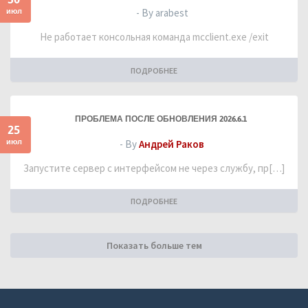
июл
- By arabest
Не работает консольная команда mcclient.exe /exit
ПОДРОБНЕЕ
ПРОБЛЕМА ПОСЛЕ ОБНОВЛЕНИЯ 2026.6.1
25
июл
- By
Андрей Раков
Запустите сервер с интерфейсом не через службу, пр[…]
ПОДРОБНЕЕ
Показать больше тем