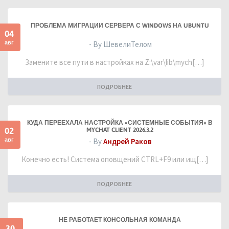
ПРОБЛЕМА МИГРАЦИИ СЕРВЕРА С WINDOWS НА UBUNTU
04
авг
- By ШевелиТелом
Замените все пути в настройках на Z:\var\lib\mych[…]
ПОДРОБНЕЕ
КУДА ПЕРЕЕХАЛА НАСТРОЙКА «СИСТЕМНЫЕ СОБЫТИЯ» В
02
MYCHAT CLIENT 2026.3.2
авг
- By
Андрей Раков
Конечно есть! Система оповщений CTRL+F9 или ищ[…]
ПОДРОБНЕЕ
НЕ РАБОТАЕТ КОНСОЛЬНАЯ КОМАНДА
30