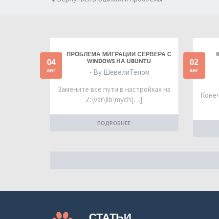
ПРОБЛЕМА МИГРАЦИИ СЕРВЕРА С
04
02
WINDOWS НА UBUNTU
авг
авг
- By ШевелиТелом
Замените все пути в настройках на
Конеч
Z:\var\lib\mych[…]
ПОДРОБНЕЕ
СТАТЬИ