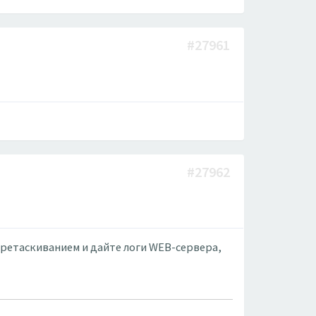
#27961
#27962
перетаскиванием и дайте логи WEB-сервера,