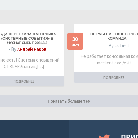
КУДА ПЕРЕЕХАЛА НАСТРОЙКА
НЕ РАБОТАЕТ КОНСОЛЬ
30
«СИСТЕМНЫЕ СОБЫТИЯ» В
КОМАНДА
MYCHAT CLIENT 2026.3.2
июл
- By arabest
- By
Андрей Раков
Не работает консольная ко
но есть! Система оповщений
mcclient.exe /exit
CTRL+F9 или ищ[…]
ПОДРОБНЕЕ
ПОДРОБНЕЕ
Показать больше тем
ПРИ