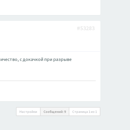
#53283
ичество, с докачкой при разрыве
Настройки
Сообщений: 9
Страница
1
из
1