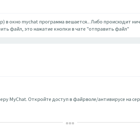
) в окно mychat программа вешается... Либо происходит ниче
ить файл, это нажатие кнопки в чате "отправить файл"
рверу MyChat. Откройте доступ в файрволе/антивирусе на се