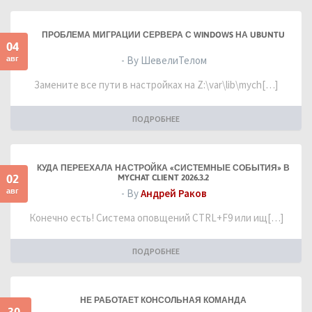
ПРОБЛЕМА МИГРАЦИИ СЕРВЕРА С WINDOWS НА UBUNTU
04
авг
- By ШевелиТелом
Замените все пути в настройках на Z:\var\lib\mych[…]
ПОДРОБНЕЕ
КУДА ПЕРЕЕХАЛА НАСТРОЙКА «СИСТЕМНЫЕ СОБЫТИЯ» В
02
MYCHAT CLIENT 2026.3.2
авг
- By
Андрей Раков
Конечно есть! Система оповщений CTRL+F9 или ищ[…]
ПОДРОБНЕЕ
НЕ РАБОТАЕТ КОНСОЛЬНАЯ КОМАНДА
30