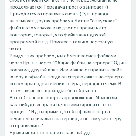
продолжается. Передача просто замирает ((.
Приходится отправлять снова. (Тут, правда
выплывает другая проблема. Чат не "отпускает"
файл в этом случае и не дает отправить его
повторно, говорит, что файл занят другой
программой и т.д. Помогает только перезапуск
чата).
Ввиду этих проблем, мы обмениваемся файлами
через ftp, т.е через "Общие файлы на сервере". Один
положил, другой взял. Или можно отправить файл
юзеру в офлайн, тогда он сперва ляжет на сервер а
потом при подключении юзера, передастся ему. В
этом случае все проходит без обрывов.
Вот собственно вопрос/предложение: Можно ли
как-нибудь исправить/оптимизировать этот
процесс? Ну, например, чтобы файлы сперва
целиком заливались на сервер, а потом уже юзеру
отправлялись?
Ну или может поправить как-нибудь