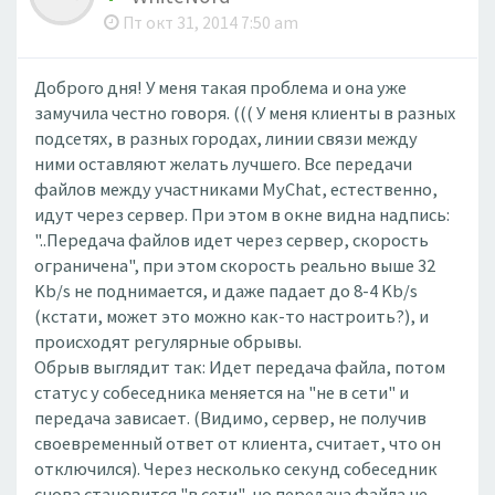
Пт окт 31, 2014 7:50 am
Доброго дня! У меня такая проблема и она уже
замучила честно говоря. ((( У меня клиенты в разных
подсетях, в разных городах, линии связи между
ними оставляют желать лучшего. Все передачи
файлов между участниками MyChat, естественно,
идут через сервер. При этом в окне видна надпись:
"..Передача файлов идет через сервер, скорость
ограничена", при этом скорость реально выше 32
Kb/s не поднимается, и даже падает до 8-4 Kb/s
(кстати, может это можно как-то настроить?), и
происходят регулярные обрывы.
Обрыв выглядит так: Идет передача файла, потом
статус у собеседника меняется на "не в сети" и
передача зависает. (Видимо, сервер, не получив
своевременный ответ от клиента, считает, что он
отключился). Через несколько секунд собеседник
снова становится "в сети", но передача файла не