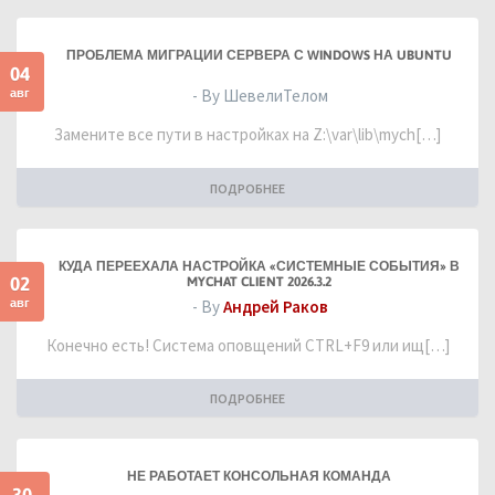
ПРОБЛЕМА МИГРАЦИИ СЕРВЕРА С WINDOWS НА UBUNTU
04
авг
- By ШевелиТелом
Замените все пути в настройках на Z:\var\lib\mych[…]
ПОДРОБНЕЕ
КУДА ПЕРЕЕХАЛА НАСТРОЙКА «СИСТЕМНЫЕ СОБЫТИЯ» В
02
MYCHAT CLIENT 2026.3.2
авг
- By
Андрей Раков
Конечно есть! Система оповщений CTRL+F9 или ищ[…]
ПОДРОБНЕЕ
НЕ РАБОТАЕТ КОНСОЛЬНАЯ КОМАНДА
30