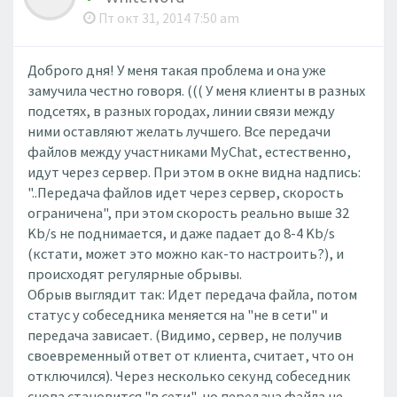
Пт окт 31, 2014 7:50 am
Доброго дня! У меня такая проблема и она уже
замучила честно говоря. ((( У меня клиенты в разных
подсетях, в разных городах, линии связи между
ними оставляют желать лучшего. Все передачи
файлов между участниками MyChat, естественно,
идут через сервер. При этом в окне видна надпись:
"..Передача файлов идет через сервер, скорость
ограничена", при этом скорость реально выше 32
Kb/s не поднимается, и даже падает до 8-4 Kb/s
(кстати, может это можно как-то настроить?), и
происходят регулярные обрывы.
Обрыв выглядит так: Идет передача файла, потом
статус у собеседника меняется на "не в сети" и
передача зависает. (Видимо, сервер, не получив
своевременный ответ от клиента, считает, что он
отключился). Через несколько секунд собеседник
снова становится "в сети", но передача файла не