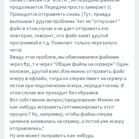
продолжается. Передача просто замирает ((.
Приходится отправлять снова. (Тут, правда
выплывает другая проблема. Чат не "отпускает"
файл в этом случае и не дает отправить его
повторно, говорит, что файл занят другой
программой и т.д. Помогает только перезапуск
чата).
Ввиду этих проблем, мы обмениваемся файлами
через ftp, т.е через "Общие файлы на сервере". Один
положил, другой взял. Или можно отправить файл
юзеру в офлайн, тогда он сперва ляжет на сервер а
потом при подключении юзера, передастся ему. В
этом случае все проходит без обрывов.
Вот собственно вопрос/предложение: Можно ли
как-нибудь исправить/оптимизировать этот
процесс? Ну, например, чтобы файлы сперва
целиком заливались на сервер, а потом уже юзеру
отправлялись?
Ну или может поправить как-нибудь