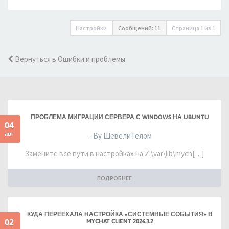
Настройки
Сообщений: 11
Страница
1
из
1
Вернуться в Ошибки и проблемы
ПРОБЛЕМА МИГРАЦИИ СЕРВЕРА С WINDOWS НА UBUNTU
04
авг
- By ШевелиТелом
Замените все пути в настройках на Z:\var\lib\mych[…]
ПОДРОБНЕЕ
КУДА ПЕРЕЕХАЛА НАСТРОЙКА «СИСТЕМНЫЕ СОБЫТИЯ» В
02
MYCHAT CLIENT 2026.3.2