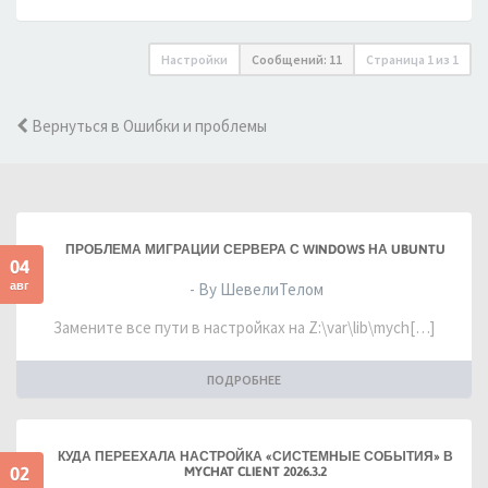
Настройки
Сообщений: 11
Страница
1
из
1
Вернуться в Ошибки и проблемы
ПРОБЛЕМА МИГРАЦИИ СЕРВЕРА С WINDOWS НА UBUNTU
04
авг
- By ШевелиТелом
Замените все пути в настройках на Z:\var\lib\mych[…]
ПОДРОБНЕЕ
КУДА ПЕРЕЕХАЛА НАСТРОЙКА «СИСТЕМНЫЕ СОБЫТИЯ» В
02
MYCHAT CLIENT 2026.3.2