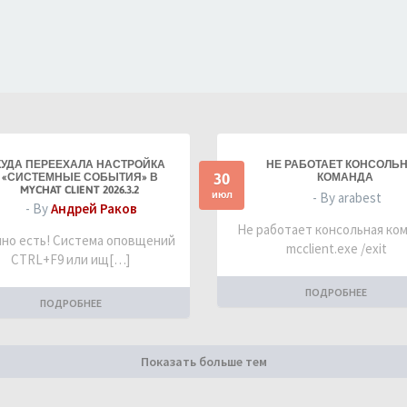
КУДА ПЕРЕЕХАЛА НАСТРОЙКА
НЕ РАБОТАЕТ КОНСОЛЬ
30
«СИСТЕМНЫЕ СОБЫТИЯ» В
КОМАНДА
MYCHAT CLIENT 2026.3.2
июл
- By arabest
- By
Андрей Раков
Не работает консольная ко
но есть! Система оповщений
mcclient.exe /exit
CTRL+F9 или ищ[…]
ПОДРОБНЕЕ
ПОДРОБНЕЕ
Показать больше тем