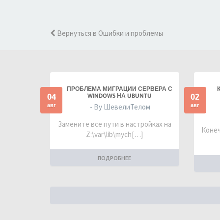
Вернуться в Ошибки и проблемы
ПРОБЛЕМА МИГРАЦИИ СЕРВЕРА С
04
02
WINDOWS НА UBUNTU
авг
авг
- By ШевелиТелом
Замените все пути в настройках на
Конеч
Z:\var\lib\mych[…]
ПОДРОБНЕЕ