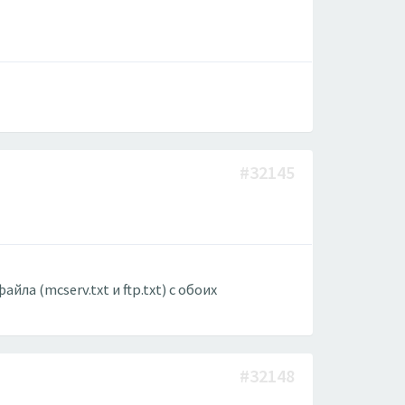
#32145
ла (mcserv.txt и ftp.txt) с обоих
#32148