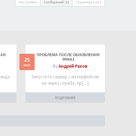
Настройки
Сообщений: 11
Страница
1
из
1
НАЯ
ПРОБЛЕМА ПОСЛЕ ОБНОВЛЕНИЯ
25
2026.6.1
июл
- By
Андрей Раков
манда
Запустите сервер с интерфейсом
не через службу, пр[…]
ПОДРОБНЕЕ