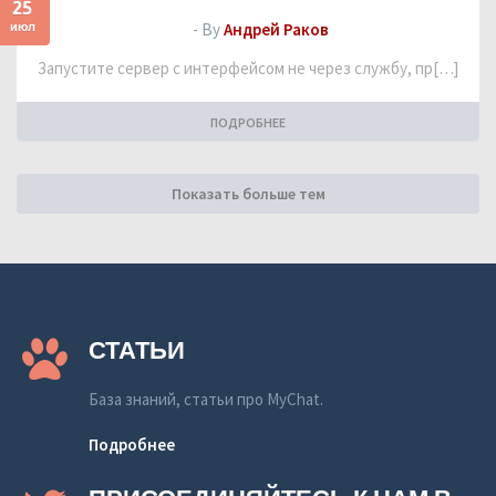
25
июл
- By
Андрей Раков
Запустите сервер с интерфейсом не через службу, пр[…]
ПОДРОБНЕЕ
Показать больше тем
СТАТЬИ
База знаний, статьи про MyChat.
Подробнее