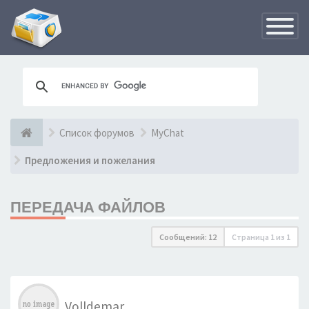
Переклю
навигац
Список форумов
MyChat
Предложения и пожелания
ПЕРЕДАЧА ФАЙЛОВ
Сообщений: 12
Страница
1
из
1
Volldemar