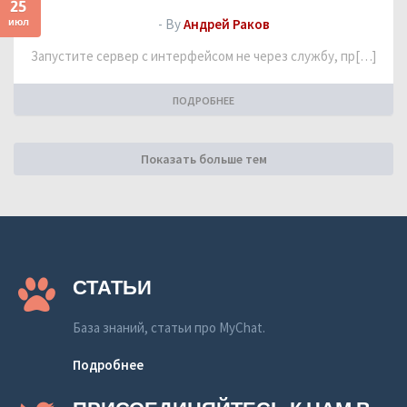
25
июл
- By
Андрей Раков
Запустите сервер с интерфейсом не через службу, пр[…]
ПОДРОБНЕЕ
Показать больше тем
СТАТЬИ
База знаний, статьи про MyChat.
Подробнее