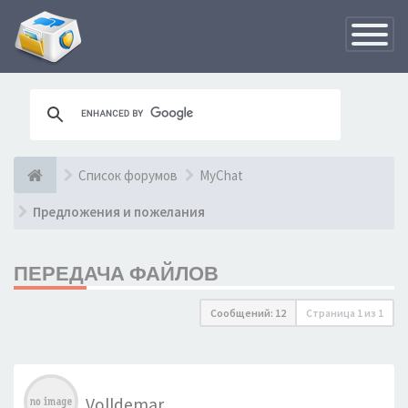
Переклю
навигац
Список форумов
MyChat
Предложения и пожелания
ПЕРЕДАЧА ФАЙЛОВ
Сообщений: 12
Страница
1
из
1
Volldemar