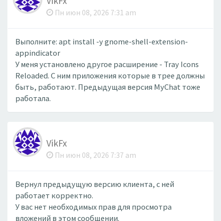
VikFx
Пн июн 08, 2026 7:31 am
Выполните: apt install -y gnome-shell-extension-
appindicator
У меня установлено другое расширение - Tray Icons
Reloaded. С ним приложения которые в трее должны
быть, работают. Предыдущая версия MyChat тоже
работала.
VikFx
Пн июн 08, 2026 7:37 am
Вернул предыдущую версию клиента, с ней
работает корректно.
У вас нет необходимых прав для просмотра
вложений в этом сообщении.