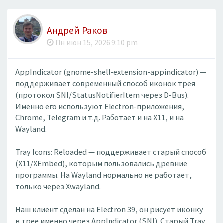
Андрей Раков
Пн июн 15, 2026 9:10 pm
AppIndicator (gnome-shell-extension-appindicator) —
поддерживает современный способ иконок трея
(протокол SNI/StatusNotifierItem через D-Bus).
Именно его используют Electron-приложения,
Chrome, Telegram и т.д. Работает и на X11, и на
Wayland.
Tray Icons: Reloaded — поддерживает старый способ
(X11/XEmbed), которым пользовались древние
программы. На Wayland нормально не работает,
только через Xwayland.
Наш клиент сделан на Electron 39, он рисует иконку
в трее именно через AppIndicator (SNI). Старый Tray