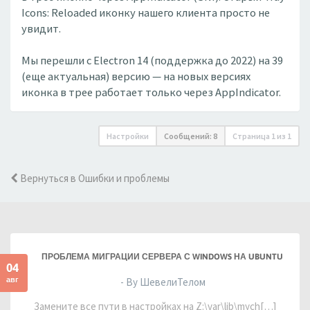
Icons: Reloaded иконку нашего клиента просто не
увидит.
Мы перешли с Electron 14 (поддержка до 2022) на 39
(еще актуальная) версию — на новых версиях
иконка в трее работает только через AppIndicator.
Настройки
Сообщений: 8
Страница
1
из
1
Вернуться в Ошибки и проблемы
ПРОБЛЕМА МИГРАЦИИ СЕРВЕРА С WINDOWS НА UBUNTU
04
авг
- By ШевелиТелом
Замените все пути в настройках на Z:\var\lib\mych[…]