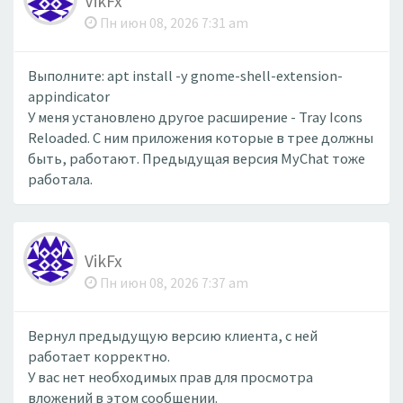
VikFx
Пн июн 08, 2026 7:31 am
Выполните: apt install -y gnome-shell-extension-
appindicator
У меня установлено другое расширение - Tray Icons
Reloaded. С ним приложения которые в трее должны
быть, работают. Предыдущая версия MyChat тоже
работала.
VikFx
Пн июн 08, 2026 7:37 am
Вернул предыдущую версию клиента, с ней
работает корректно.
У вас нет необходимых прав для просмотра
вложений в этом сообщении.