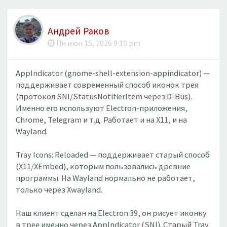
Андрей Раков
Пн июн 15, 2026 9:10 pm
AppIndicator (gnome-shell-extension-appindicator) —
поддерживает современный способ иконок трея
(протокол SNI/StatusNotifierItem через D-Bus).
Именно его используют Electron-приложения,
Chrome, Telegram и т.д. Работает и на X11, и на
Wayland.
Tray Icons: Reloaded — поддерживает старый способ
(X11/XEmbed), которым пользовались древние
программы. На Wayland нормально не работает,
только через Xwayland.
Наш клиент сделан на Electron 39, он рисует иконку
в трее именно через AppIndicator (SNI). Старый Tray