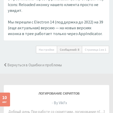
Icons: Reloaded иконку нашего клиента просто не
увидит.
Мы перешли с Electron 14 (поддержка до 2022) на 39
(еще актуальная) версию — на новых версиях
иконка в трее работает только через AppIndicator.
Настройки
Сообщений: 8
Страница
1
из
1
Вернуться в Ошибки и проблемы
ЛОГИРОВАНИЕ СКРИПТОВ
10
авг
- By VikFx
Добрый день При работе со скриптами, логирование п[…]