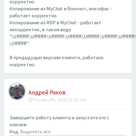
корректно.
Копирование из MyChat в блокнот, или офис -
работает корректно.
Копирование из RDP в MyChat - работает
некорректно, в таком виде
"\Uffffffff\Uffffffff\Uffffffff\Uffffffff\Uffffffff\Uffffffff\Uffffffff
\Uffffffff"
В предыдущих версиях клиента, работало
корректно.
Андрей Раков
Пн июл 06, 2026 10:28 pm
Завершите работу клиента и запустите его с
ключем
Код:
Выделить всё