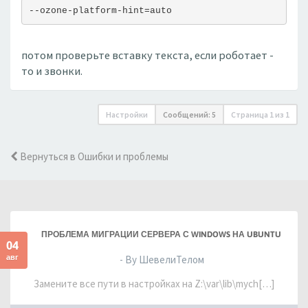
--ozone-platform-hint=auto
потом проверьте вставку текста, если роботает -
то и звонки.
Настройки
Сообщений: 5
Страница
1
из
1
Вернуться в Ошибки и проблемы
ПРОБЛЕМА МИГРАЦИИ СЕРВЕРА С WINDOWS НА UBUNTU
04
авг
- By ШевелиТелом
Замените все пути в настройках на Z:\var\lib\mych[…]