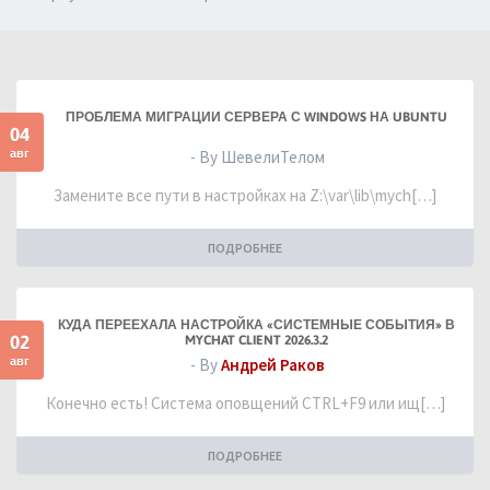
ПРОБЛЕМА МИГРАЦИИ СЕРВЕРА С WINDOWS НА UBUNTU
04
авг
- By ШевелиТелом
Замените все пути в настройках на Z:\var\lib\mych[…]
ПОДРОБНЕЕ
КУДА ПЕРЕЕХАЛА НАСТРОЙКА «СИСТЕМНЫЕ СОБЫТИЯ» В
02
MYCHAT CLIENT 2026.3.2
авг
- By
Андрей Раков
Конечно есть! Система оповщений CTRL+F9 или ищ[…]
ПОДРОБНЕЕ