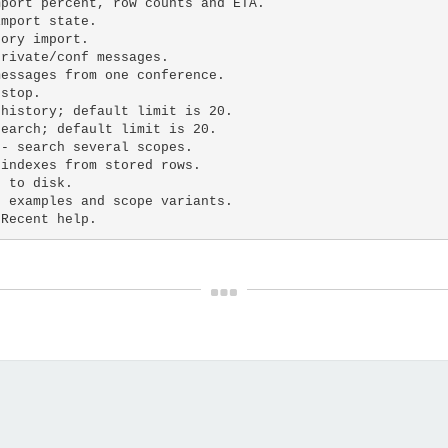
mport percent, row counts and ETA.
import state.
tory import.
private/conf messages.
messages from one conference.
 stop.
 history; default limit is 20.
search; default limit is 20.
 - search several scopes.
 indexes from stored rows.
s to disk.
h examples and scope variants.
tRecent help.