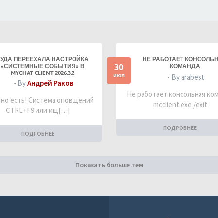
КУДА ПЕРЕЕХАЛА НАСТРОЙКА
НЕ РАБОТАЕТ КОНСОЛЬ
30
«СИСТЕМНЫЕ СОБЫТИЯ» В
КОМАНДА
MYCHAT CLIENT 2026.3.2
июл
- By arabest
- By
Андрей Раков
Не работает консольная ко
но есть! Система оповщений
mcclient.exe /exit
CTRL+F9 или ищ[…]
ПОДРОБНЕЕ
ПОДРОБНЕЕ
Показать больше тем