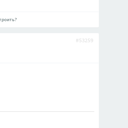
строить?
#53259