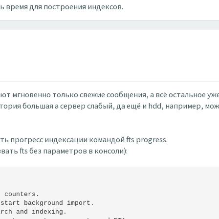
сь время для построения индексов.
ют мгновенно только свежие сообщения, а всё остальное уже
история большая а сервер слабый, да ещё и hdd, например, мо
ь прогресс индексации командой fts progress.
ать fts без параметров в консоли):
d counters.
 start background import.
arch and indexing.