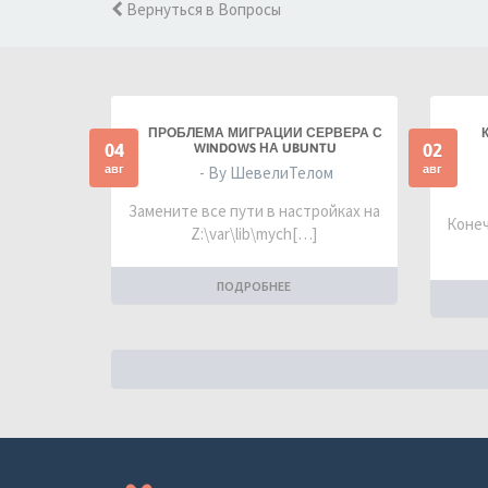
Вернуться в Вопросы
ПРОБЛЕМА МИГРАЦИИ СЕРВЕРА С
04
02
WINDOWS НА UBUNTU
авг
авг
- By ШевелиТелом
Замените все пути в настройках на
Конеч
Z:\var\lib\mych[…]
ПОДРОБНЕЕ