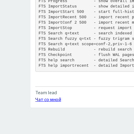
FTS Progress           - show overall i
FTS ImportStatus       - show detailed 
FTS ImportStart 500    - start full-his
FTS ImportRecent 500   - import recent 
FTS ImportConf 2 500   - import recent 
FTS ImportStop         - request import
FTS Search q=text      - search indexed
FTS Search fuzzy q=txt - fuzzy trigram 
FTS Search q=text scope=conf-2,priv-1-6
FTS Rebuild            - rebuild search
FTS Checkpoint         - flush WAL page
FTS help search        - detailed Searc
FTS help importrecent  - detailed Impor
Team lead
Чат со мной