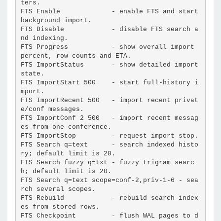
ters.
FTS Enable             - enable FTS and start 
background import.
FTS Disable            - disable FTS search a
nd indexing.
FTS Progress           - show overall import 
percent, row counts and ETA.
FTS ImportStatus       - show detailed import 
state.
FTS ImportStart 500    - start full-history i
mport.
FTS ImportRecent 500   - import recent privat
e/conf messages.
FTS ImportConf 2 500   - import recent messag
es from one conference.
FTS ImportStop         - request import stop.
FTS Search q=text      - search indexed histo
ry; default limit is 20.
FTS Search fuzzy q=txt - fuzzy trigram searc
h; default limit is 20.
FTS Search q=text scope=conf-2,priv-1-6 - sea
rch several scopes.
FTS Rebuild            - rebuild search index
es from stored rows.
FTS Checkpoint         - flush WAL pages to d