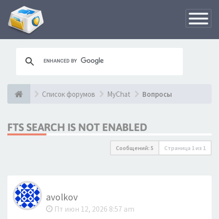
Переклю
навигац
Список форумов
MyChat
Вопросы
FTS SEARCH IS NOT ENABLED
Сообщений: 5
Страница
1
из
1
avolkov
Пт июн 12, 2026 8:57 am