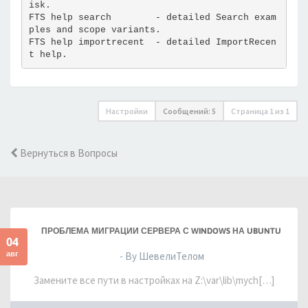
isk.
FTS help search        - detailed Search exam
ples and scope variants.
FTS help importrecent  - detailed ImportRecen
t help.
Настройки
Сообщений: 5
Страница
1
из
1
Вернуться в Вопросы
ПРОБЛЕМА МИГРАЦИИ СЕРВЕРА С WINDOWS НА UBUNTU
04
авг
- By ШевелиТелом
Замените все пути в настройках на Z:\var\lib\mych[…]