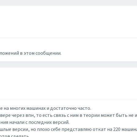
вложений в этом сообщении.
 на многих машинах и достаточно часто.
ере через впн, то есть связь с ним в теории может быть не и
ния начали с последних версий.
лые версии, но плохо себе представляю откат на 220 машина
отов сделать.