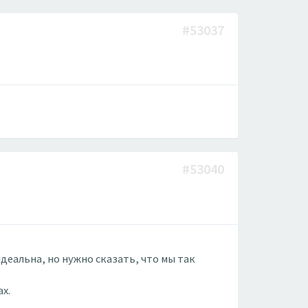
#53037
#53040
деальна, но нужно сказать, что мы так
х.