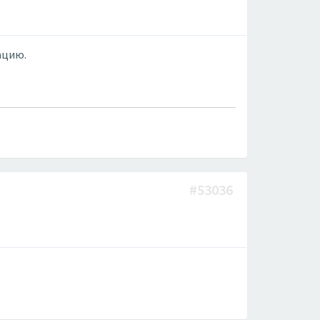
ацию.
#53036