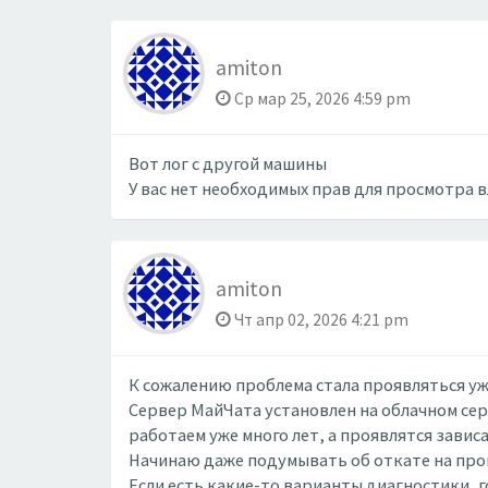
amiton
Ср мар 25, 2026 4:59 pm
Вот лог с другой машины
У вас нет необходимых прав для просмотра 
amiton
Чт апр 02, 2026 4:21 pm
К сожалению проблема стала проявляться уже
Сервер МайЧата установлен на облачном серв
работаем уже много лет, а проявлятся зависа
Начинаю даже подумывать об откате на прош
Если есть какие-то варианты диагностики, г