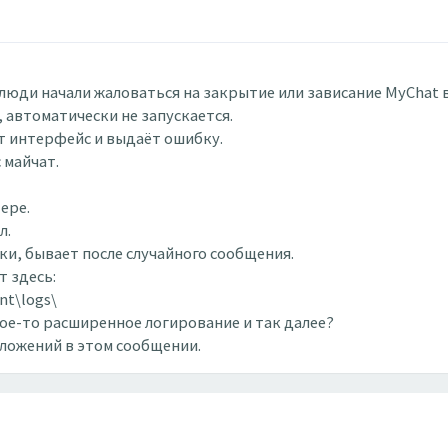
люди начали жаловаться на закрытие или зависание MyChat в
 автоматически не запускается.
т интерфейс и выдаёт ошибку.
 майчат.
ере.
л.
и, бывает после случайного сообщения.
т здесь:
t\logs\
ое-то расширенное логирование и так далее?
вложений в этом сообщении.