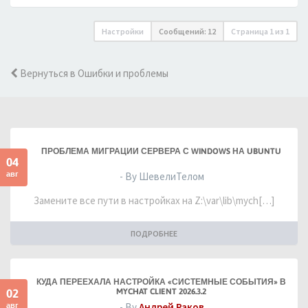
Настройки
Сообщений: 12
Страница
1
из
1
Вернуться в Ошибки и проблемы
ПРОБЛЕМА МИГРАЦИИ СЕРВЕРА С WINDOWS НА UBUNTU
04
авг
- By ШевелиТелом
Замените все пути в настройках на Z:\var\lib\mych[…]
ПОДРОБНЕЕ
КУДА ПЕРЕЕХАЛА НАСТРОЙКА «СИСТЕМНЫЕ СОБЫТИЯ» В
02
MYCHAT CLIENT 2026.3.2
авг
- By
Андрей Раков