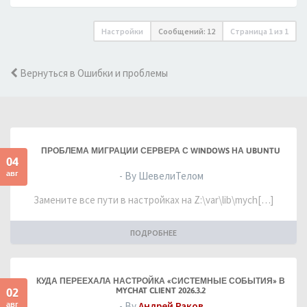
Настройки
Сообщений: 12
Страница
1
из
1
Вернуться в Ошибки и проблемы
ПРОБЛЕМА МИГРАЦИИ СЕРВЕРА С WINDOWS НА UBUNTU
04
авг
- By ШевелиТелом
Замените все пути в настройках на Z:\var\lib\mych[…]
ПОДРОБНЕЕ
КУДА ПЕРЕЕХАЛА НАСТРОЙКА «СИСТЕМНЫЕ СОБЫТИЯ» В
02
MYCHAT CLIENT 2026.3.2
авг
- By
Андрей Раков