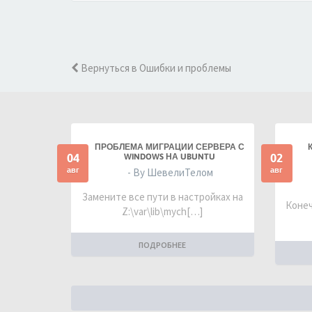
Вернуться в Ошибки и проблемы
ПРОБЛЕМА МИГРАЦИИ СЕРВЕРА С
04
02
WINDOWS НА UBUNTU
авг
авг
- By ШевелиТелом
Замените все пути в настройках на
Конеч
Z:\var\lib\mych[…]
ПОДРОБНЕЕ