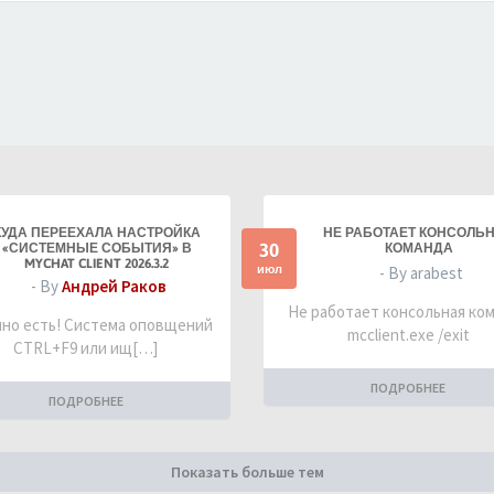
КУДА ПЕРЕЕХАЛА НАСТРОЙКА
НЕ РАБОТАЕТ КОНСОЛЬ
30
«СИСТЕМНЫЕ СОБЫТИЯ» В
КОМАНДА
MYCHAT CLIENT 2026.3.2
июл
- By arabest
- By
Андрей Раков
Не работает консольная ко
но есть! Система оповщений
mcclient.exe /exit
CTRL+F9 или ищ[…]
ПОДРОБНЕЕ
ПОДРОБНЕЕ
Показать больше тем