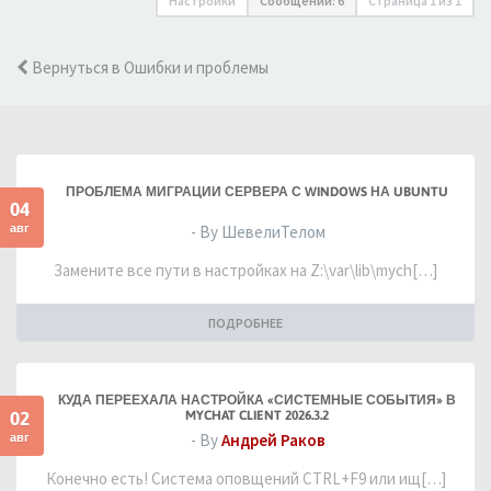
Настройки
Сообщений: 6
Страница
1
из
1
Вернуться в Ошибки и проблемы
ПРОБЛЕМА МИГРАЦИИ СЕРВЕРА С WINDOWS НА UBUNTU
04
авг
- By ШевелиТелом
Замените все пути в настройках на Z:\var\lib\mych[…]
ПОДРОБНЕЕ
КУДА ПЕРЕЕХАЛА НАСТРОЙКА «СИСТЕМНЫЕ СОБЫТИЯ» В
02
MYCHAT CLIENT 2026.3.2
авг
- By
Андрей Раков
Конечно есть! Система оповщений CTRL+F9 или ищ[…]