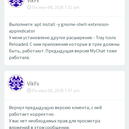
VikFx
Пн июн 08, 2026 7:31 am
Выполните: apt install -y gnome-shell-extension-
appindicator
У меня установлено другое расширение - Tray Icons
Reloaded. С ним приложения которые в трее должны
быть, работают. Предыдущая версия MyChat тоже
работала.
VikFx
Пн июн 08, 2026 7:37 am
Вернул предыдущую версию клиента, с ней
работает корректно.
У вас нет необходимых прав для просмотра
вложений в этом сообщении.