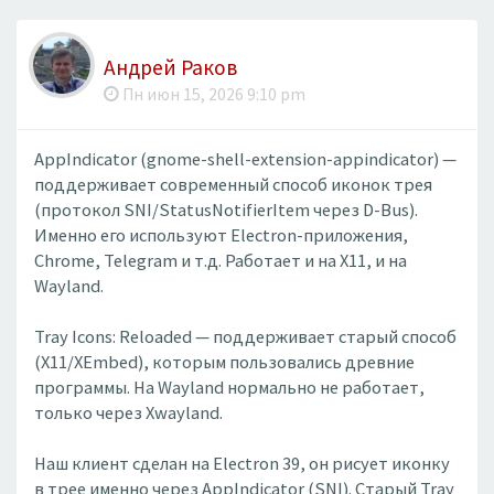
Андрей Раков
Пн июн 15, 2026 9:10 pm
AppIndicator (gnome-shell-extension-appindicator) —
поддерживает современный способ иконок трея
(протокол SNI/StatusNotifierItem через D-Bus).
Именно его используют Electron-приложения,
Chrome, Telegram и т.д. Работает и на X11, и на
Wayland.
Tray Icons: Reloaded — поддерживает старый способ
(X11/XEmbed), которым пользовались древние
программы. На Wayland нормально не работает,
только через Xwayland.
Наш клиент сделан на Electron 39, он рисует иконку
в трее именно через AppIndicator (SNI). Старый Tray