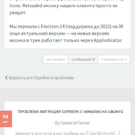
Icons: Reloaded иконку нашего клиента просто не
увидит.
Мы перешли с Electron 14 (поддержка до 2022) на 39
(еще актуальная) версию — на новых версиях
иконка в трее работает только через AppIndicator.
Настройки
Сообщений: 8
Страница
1
из
1
Вернуться в Ошибки и проблемы
ПРОБЛЕМА МИГРАЦИИ СЕРВЕРА С WINDOWS НА UBUNTU
04
авг
- By ШевелиТелом
Замените все пути в настройках на Z:\var\lib\mych[…]