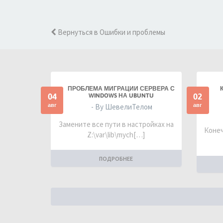
Вернуться в Ошибки и проблемы
ПРОБЛЕМА МИГРАЦИИ СЕРВЕРА С
04
02
WINDOWS НА UBUNTU
авг
авг
- By ШевелиТелом
Замените все пути в настройках на
Конеч
Z:\var\lib\mych[…]
ПОДРОБНЕЕ