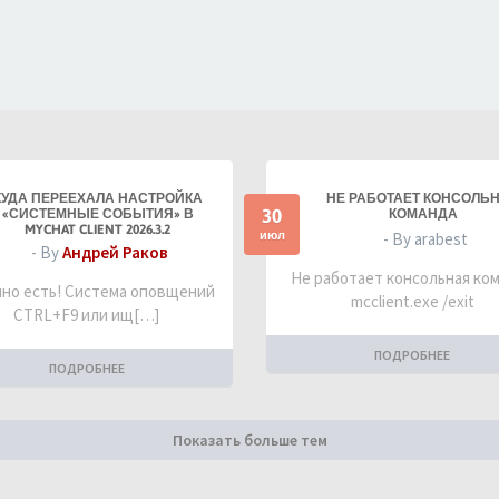
КУДА ПЕРЕЕХАЛА НАСТРОЙКА
НЕ РАБОТАЕТ КОНСОЛЬ
30
«СИСТЕМНЫЕ СОБЫТИЯ» В
КОМАНДА
MYCHAT CLIENT 2026.3.2
июл
- By arabest
- By
Андрей Раков
Не работает консольная ко
но есть! Система оповщений
mcclient.exe /exit
CTRL+F9 или ищ[…]
ПОДРОБНЕЕ
ПОДРОБНЕЕ
Показать больше тем