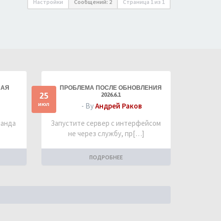
Настройки
Сообщений: 2
Страница
1
из
1
НАЯ
ПРОБЛЕМА ПОСЛЕ ОБНОВЛЕНИЯ
25
2026.6.1
июл
- By
Андрей Раков
манда
Запустите сервер с интерфейсом
не через службу, пр[…]
ПОДРОБНЕЕ