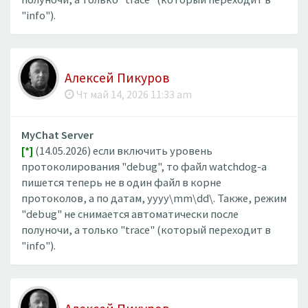
"info").
Алексей Пикуров
Чт май 14, 2026 11:33 am
MyChat Server
[*]
(14.05.2026) если включить уровень
протоколирования "debug", то файл watchdog-а
пишется теперь не в один файл в корне
протоколов, а по датам, yyyy\mm\dd\. Также, режим
"debug" не снимается автоматически после
полуночи, а только "trace" (который переходит в
"info").