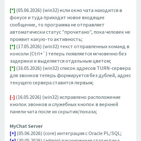
[*]
(05.06.2026) (win32) если окно чата находится в
фокусе и туда приходит новое входящее
сообщение, то программа не отправляет
автоматически статус "прочитано", пока человек не
проявит какую-то активность;
[*]
(17.05.2026) (win32) текст отправленных команд в
консоли (Ctrl+`) теперь появляется мгновенно без
задержки и выделяется отдельным цветом;
[*]
(16.05.2026) (win32) список адресов TURN-сервера
для звонков теперь формируется без дублей, адрес
текущего сервера ставится первым;
[-]
(16.05.2026) (win32) исправлено расположение
кнопок звонков и служебных кнопок в верхней
панели чата после их скрытия/показа;
MyChat Server
[+]
(05.06.2026) (core) интеграция с Oracle PL/SQL;
[+]
(30.05.2026) (admin) расширенная статистика