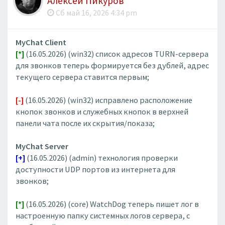
Алексей Пикуров
Сб май 16, 2026 4:34 pm
MyChat Client
[*]
(16.05.2026) (win32) список адресов TURN-сервера
для звонков теперь формируется без дублей, адрес
текущего сервера ставится первым;
[-]
(16.05.2026) (win32) исправлено расположение
кнопок звонков и служебных кнопок в верхней
панели чата после их скрытия/показа;
MyChat Server
[+]
(16.05.2026) (admin) технология проверки
доступности UDP портов из интернета для
звонков;
[*]
(16.05.2026) (core) WatchDog теперь пишет лог в
настроенную папку системных логов сервера, с