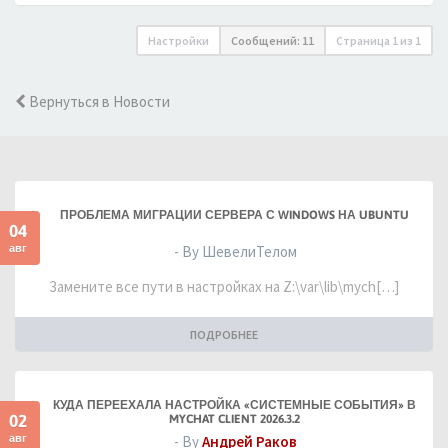
Настройки
Сообщений: 11
Страница
1
из
1
Вернуться в Новости
ПРОБЛЕМА МИГРАЦИИ СЕРВЕРА С WINDOWS НА UBUNTU
04
авг
- By ШевелиТелом
Замените все пути в настройках на Z:\var\lib\mych[…]
ПОДРОБНЕЕ
КУДА ПЕРЕЕХАЛА НАСТРОЙКА «СИСТЕМНЫЕ СОБЫТИЯ» В
02
MYCHAT CLIENT 2026.3.2
авг
- By
Андрей Раков