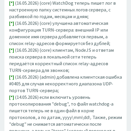
[*]
(16.05.2026) (core) WatchDog теперь пишет лог в
настроенную папку системных логов сервера, с
разбивкой по годам, месяцам и дням;
[*]
(16.05.2026) (core) улучшена автоматическая
конфигурация TURN-сервера: внешний IP или
доменное имя сервера добавляется первым, а
список relay-адресов формируется без дублей;
[*]
(16.05.2026) (core) клиентам, NodeJS и ответам
поиска сервера в локальной сети теперь
передаётся корректный список relay-адресов
TURN-сервера для звонков;
[*]
(16.05.2026) (admin) добавлена клиентская ошибка
#0405 для случая некорректного диапазона UDP-
портов TURN-сервера;
[*]
(14.05.2026) если включить уровень
протоколирования "debug", то файл watchdog-а
пишется теперь не в один файл в корне
протоколов, а по датам, yyyy\mm\dd\. Также, режим
"debug" не снимается автоматически после
полуночи, а только "trace" (который переходит в