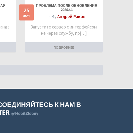
НАЯ
ПРОБЛЕМА ПОСЛЕ ОБНОВЛЕНИЯ
25
2026.6.1
июл
- By
Андрей Раков
манда
Запустите сервер с интерфейсом
не через службу, пр[…]
ПОДРОБНЕЕ
СОЕДИНЯЙТЕСЬ К НАМ В
TER
@HobitZlobny