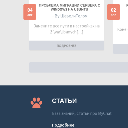
ПРОБЛЕМА МИГРАЦИИ СЕРВЕРА С
04
02
WINDOWS НА UBUNTU
авг
авг
- By ШевелиТелом
Замените все пути в настройках на
Конеч
Z:\var\lib\mych[…]
ПОДРОБНЕЕ
СТАТЬИ
База знаний, статьи про MyChat.
Подробнее