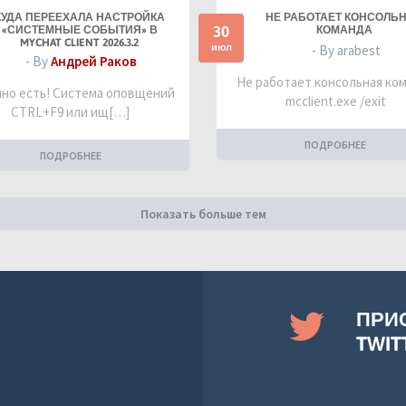
КУДА ПЕРЕЕХАЛА НАСТРОЙКА
НЕ РАБОТАЕТ КОНСОЛЬ
30
«СИСТЕМНЫЕ СОБЫТИЯ» В
КОМАНДА
MYCHAT CLIENT 2026.3.2
июл
- By arabest
- By
Андрей Раков
Не работает консольная ко
но есть! Система оповщений
mcclient.exe /exit
CTRL+F9 или ищ[…]
ПОДРОБНЕЕ
ПОДРОБНЕЕ
Показать больше тем
ПРИ
TWIT