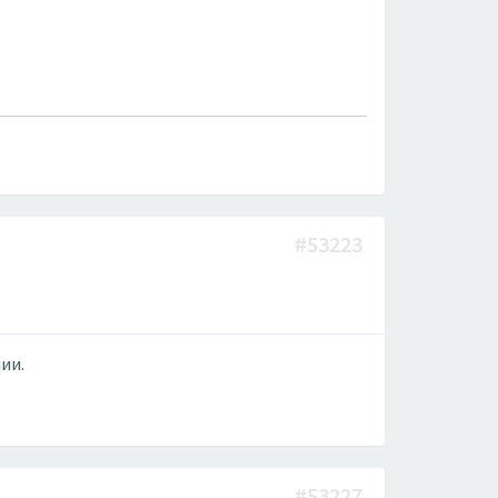
#53223
ии.
#53227