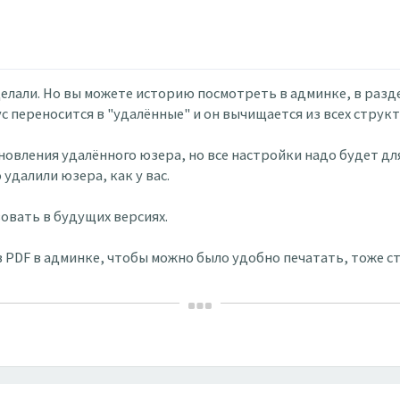
 делали. Но вы можете историю посмотреть в админке, в раз
ус переносится в "удалённые" и он вычищается из всех структ
овления удалённого юзера, но все настройки надо будет для
 удалили юзера, как у вас.
овать в будущих версиях.
 PDF в админке, чтобы можно было удобно печатать, тоже с