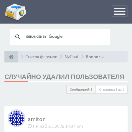
Переклю
навигац
Список форумов
MyChat
Вопросы
СЛУЧАЙНО УДАЛИЛ ПОЛЬЗОВАТЕЛЯ
Сообщений: 5
Страница
1
из
1
amiton
Пн май 25, 2026 10:07 pm