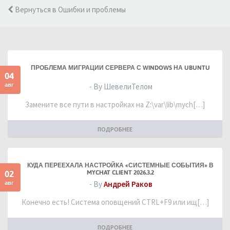
Вернуться в Ошибки и проблемы
ПРОБЛЕМА МИГРАЦИИ СЕРВЕРА С WINDOWS НА UBUNTU
04
авг
- By ШевелиТелом
Замените все пути в настройках на Z:\var\lib\mych[…]
ПОДРОБНЕЕ
КУДА ПЕРЕЕХАЛА НАСТРОЙКА «СИСТЕМНЫЕ СОБЫТИЯ» В
02
MYCHAT CLIENT 2026.3.2
авг
- By
Андрей Раков
Конечно есть! Система оповщений CTRL+F9 или ищ[…]
ПОДРОБНЕЕ