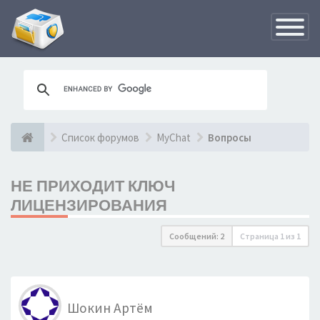
Переклю
навигац
Список форумов
MyChat
Вопросы
НЕ ПРИХОДИТ КЛЮЧ
ЛИЦЕНЗИРОВАНИЯ
Сообщений: 2
Страница
1
из
1
Шокин Артём