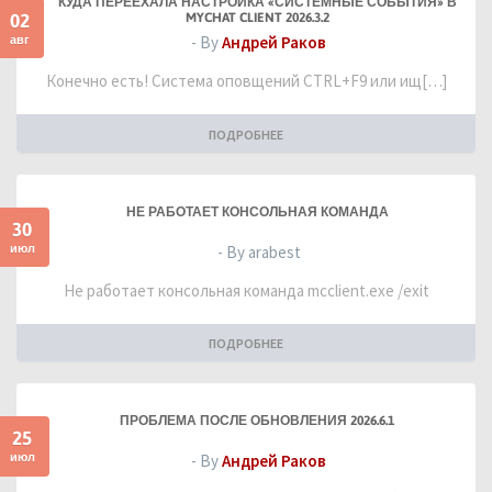
КУДА ПЕРЕЕХАЛА НАСТРОЙКА «СИСТЕМНЫЕ СОБЫТИЯ» В
02
MYCHAT CLIENT 2026.3.2
авг
- By
Андрей Раков
Конечно есть! Система оповщений CTRL+F9 или ищ[…]
ПОДРОБНЕЕ
НЕ РАБОТАЕТ КОНСОЛЬНАЯ КОМАНДА
30
июл
- By arabest
Не работает консольная команда mcclient.exe /exit
ПОДРОБНЕЕ
ПРОБЛЕМА ПОСЛЕ ОБНОВЛЕНИЯ 2026.6.1
25
июл
- By
Андрей Раков