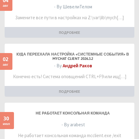
04
авг
- By ШевелиТелом
Замените все пути в настройках на Z:\var\lib\mych[…]
ПОДРОБНЕЕ
КУДА ПЕРЕЕХАЛА НАСТРОЙКА «СИСТЕМНЫЕ СОБЫТИЯ» В
02
MYCHAT CLIENT 2026.3.2
авг
- By
Андрей Раков
Конечно есть! Система оповщений CTRL+F9 или ищ[…]
ПОДРОБНЕЕ
НЕ РАБОТАЕТ КОНСОЛЬНАЯ КОМАНДА
30
июл
- By arabest
Не работает консольная команда mcclient.exe /exit