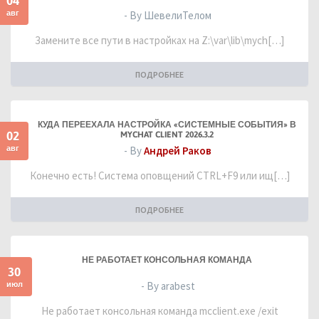
04
авг
- By ШевелиТелом
Замените все пути в настройках на Z:\var\lib\mych[…]
ПОДРОБНЕЕ
КУДА ПЕРЕЕХАЛА НАСТРОЙКА «СИСТЕМНЫЕ СОБЫТИЯ» В
02
MYCHAT CLIENT 2026.3.2
авг
- By
Андрей Раков
Конечно есть! Система оповщений CTRL+F9 или ищ[…]
ПОДРОБНЕЕ
НЕ РАБОТАЕТ КОНСОЛЬНАЯ КОМАНДА
30
июл
- By arabest
Не работает консольная команда mcclient.exe /exit