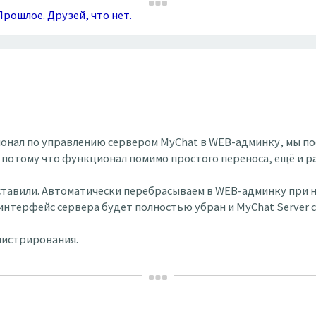
рошлое. Друзей, что нет.
ционал по управлению сервером MyChat в WEB-админку, мы 
, потому что функционал помимо простого переноса, ещё и р
ставили. Автоматически перебрасываем в WEB-админку при н
интерфейс сервера будет полностью убран и MyChat Server с
нистрирования.