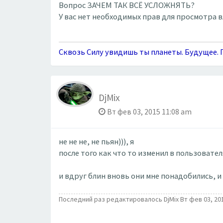
Вопрос ЗАЧЕМ ТАК ВСЁ УСЛОЖНЯТЬ?
У вас нет необходимых прав для просмотра 
Сквозь Силу увидишь ты планеты. Будущее. П
DjMix
Вт фев 03, 2015 11:08 am
не не не, не пьян))), я
после того как что то изменил в пользовате
и вдруг блин вновь они мне понадобились, и
Последний раз редактировалось DjMix Вт фев 03, 201