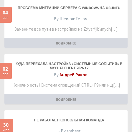
ПРОБЛЕМА МИГРАЦИИ СЕРВЕРА С WINDOWS НА UBUNTU
04
авг
- By ШевелиТелом
Замените все пути в настройках на Z:\var\lib\mych[…]
ПОДРОБНЕЕ
КУДА ПЕРЕЕХАЛА НАСТРОЙКА «СИСТЕМНЫЕ СОБЫТИЯ» В
02
MYCHAT CLIENT 2026.3.2
авг
- By
Андрей Раков
Конечно есть! Система оповщений CTRL+F9 или ищ[…]
ПОДРОБНЕЕ
НЕ РАБОТАЕТ КОНСОЛЬНАЯ КОМАНДА
30
июл
- By arabest