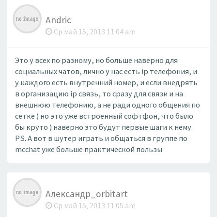
Andric
Ср май 15, 2013 11:04 am
Это у всех по разному, но больше наверно для
социальных чатов, лично у нас есть ip телефония, и
у каждого есть внутренний номер, и если внедрять
в организацию ip связь, то сразу для связи и на
внешнюю телефонию, а не ради одного общения по
сетке ) но это уже встроенный софтфон, что было
бы круто ) наверно это будут первые шаги к нему.
PS. А вот в шутер играть и общаться в группе по
mcchat уже больше практической пользы
Александр_orbitart
Ср май 15, 2013 11:05 am