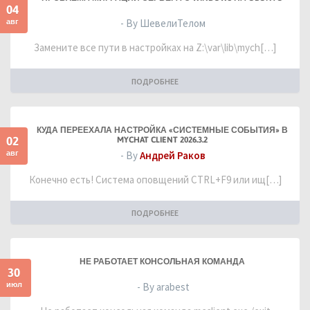
04
авг
- By ШевелиТелом
Замените все пути в настройках на Z:\var\lib\mych[…]
ПОДРОБНЕЕ
КУДА ПЕРЕЕХАЛА НАСТРОЙКА «СИСТЕМНЫЕ СОБЫТИЯ» В
02
MYCHAT CLIENT 2026.3.2
авг
- By
Андрей Раков
Конечно есть! Система оповщений CTRL+F9 или ищ[…]
ПОДРОБНЕЕ
НЕ РАБОТАЕТ КОНСОЛЬНАЯ КОМАНДА
30
июл
- By arabest