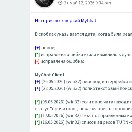
Вт май 12, 2026 9:34 pm
История всех версий MyChat
В скобках указывается дата, когда была ре
[+]
новое;
[*]
исправлена ошибка и/или изменено к лучш
[-]
исправлена ошибка;
MyChat Client
[+]
(26.05.2026) (win32) перевод интерфейса
[+]
(22.05.2026) (win32) полнотекстовый пои
[*]
(05.06.2026) (win32) если окно чата нахо
статус "прочитано", пока человек не прояви
[*]
(17.05.2026) (win32) текст отправленных 
[*]
(16.05.2026) (win32) список адресов TURN