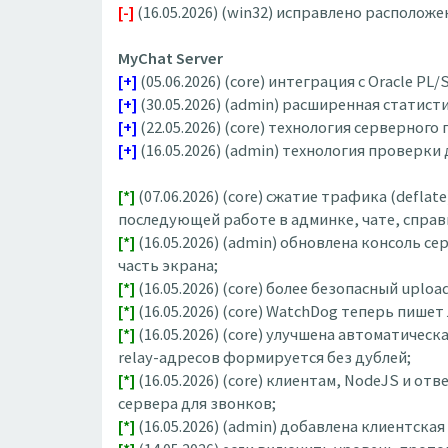
[-]
(16.05.2026) (win32) исправлено располож
MyChat Server
[+]
(05.06.2026) (core) интеграция с Oracle PL/
[+]
(30.05.2026) (admin) расширенная статис
[+]
(22.05.2026) (core) технология серверного
[+]
(16.05.2026) (admin) технология проверк
[*]
(07.06.2026) (core) сжатие трафика (defl
последующей работе в админке, чате, справ
[*]
(16.05.2026) (admin) обновлена консоль с
часть экрана;
[*]
(16.05.2026) (core) более безопасный upl
[*]
(16.05.2026) (core) WatchDog теперь пишет
[*]
(16.05.2026) (core) улучшена автоматичес
relay-адресов формируется без дублей;
[*]
(16.05.2026) (core) клиентам, NodeJS и о
сервера для звонков;
[*]
(16.05.2026) (admin) добавлена клиентск