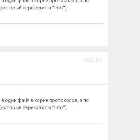
 в один файл в корне протоколов, а по
(который переходит в "info").
#53189
 в один файл в корне протоколов, а по
(который переходит в "info").