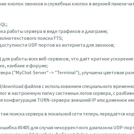
ение кнопок звонков и служебных кнопок в верхней панели ча
SQL;
тика работы сервера в виде графиков и диаграмм;
 полнотекстового поиска FTS;
и доступности UDP портов из интернета для звонков;
ate) для работы всех веб-сервисов, что даёт кратное ускорен
ке, канбане и форуме;
ервера ("MyChat Server" -> "Terminal"), улучшена цветовая р
oad/download файлов с использованием специального временно
 лог в настроенную папку системных логов сервера, с разбивк
кая конфигурация TURN-сервера: внешний IP или доменное им
тветам поиска сервера в локальной сети теперь передаётся к
ая ошибка #0405 для случая некорректного диапазона UDP-по