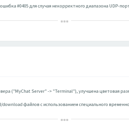
ая ошибка #0405 для случая некорректного диапазона UDP-по
ервера ("MyChat Server" -> "Terminal"), улучшена цветовая р
oad/download файлов с использованием специального временно