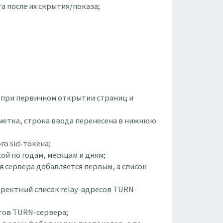
та после их скрытия/показа;
ие при первичном открытии страниц и
азметка, строка ввода перенесена в нижнюю
го sid-токена;
ой по годам, месяцам и дням;
я сервера добавляется первым, а список
орректный список relay-адресов TURN-
ртов TURN-сервера;