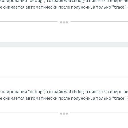
колирования "debug", то файл watchdog-а пишется теперь не
 снимается автоматически после полуночи, а только "trace" 
колирования "debug", то файл watchdog-а пишется теперь не
 снимается автоматически после полуночи, а только "trace" 