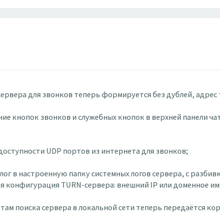
-сервера для звонков теперь формируется без дублей, адрес
ение кнопок звонков и служебных кнопок в верхней панели ча
и доступности UDP портов из интернета для звонков;
 лог в настроенную папку системных логов сервера, с разбивк
кая конфигурация TURN-сервера: внешний IP или доменное им
тветам поиска сервера в локальной сети теперь передаётся к