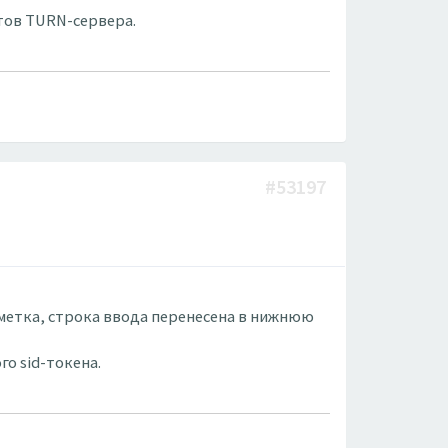
ртов TURN-сервера.
#53197
азметка, строка ввода перенесена в нижнюю
го sid-токена.