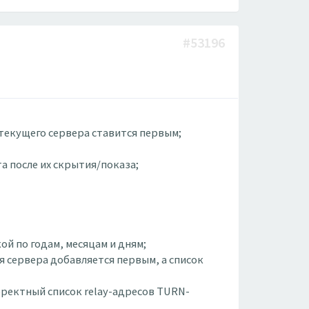
#53196
 текущего сервера ставится первым;
та после их скрытия/показа;
ой по годам, месяцам и дням;
я сервера добавляется первым, а список
орректный список relay-адресов TURN-