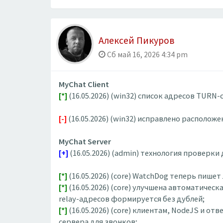
Алексей Пикуров
Сб май 16, 2026 4:34 pm
MyChat Client
[*]
(16.05.2026) (win32) список адресов TURN
[-]
(16.05.2026) (win32) исправлено располож
MyChat Server
[+]
(16.05.2026) (admin) технология проверк
[*]
(16.05.2026) (core) WatchDog теперь пишет
[*]
(16.05.2026) (core) улучшена автоматичес
relay-адресов формируется без дублей;
[*]
(16.05.2026) (core) клиентам, NodeJS и о
сервера для звонков;