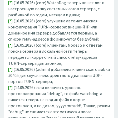
[*]
(16.05.2026) (core) WatchDog теперь пишет лог в
настроенную папку системных логов сервера, с
разбивкой по годам, месяцам и дням;
[*]
(16.05.2026) (core) улучшена автоматическая
конфигурация TURN-сервера: внешний IP или
доменное имя сервера добавляется первым, а
список relay-адресов формируется без дублей;
[*]
(16.05.2026) (core) клиентам, NodeJS и ответам
поиска сервера в локальной сети теперь
передаётся корректный список relay-адресов
TURN-сервера для звонков;
[*]
(16.05.2026) (admin) добавлена клиентская ошибка
#0405 для случая некорректного диапазона UDP-
портов TURN-сервера;
[*]
(14.05.2026) если включить уровень
протоколирования "debug", то файл watchdog-а
пишется теперь не в один файл в корне
протоколов, а по датам, yyyy\mm\dd\. Также, режим
"debug" не снимается автоматически после
полуночи, а только "trace" (который переходит в