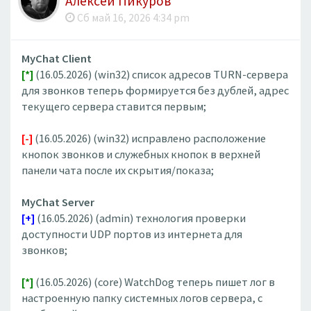
Алексей Пикуров
Сб май 16, 2026 4:34 pm
MyChat Client
[*]
(16.05.2026) (win32) список адресов TURN-сервера
для звонков теперь формируется без дублей, адрес
текущего сервера ставится первым;
[-]
(16.05.2026) (win32) исправлено расположение
кнопок звонков и служебных кнопок в верхней
панели чата после их скрытия/показа;
MyChat Server
[+]
(16.05.2026) (admin) технология проверки
доступности UDP портов из интернета для
звонков;
[*]
(16.05.2026) (core) WatchDog теперь пишет лог в
настроенную папку системных логов сервера, с