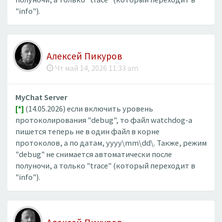
"info").
Алексей Пикуров
Чт май 14, 2026 11:33 am
MyChat Server
[*]
(14.05.2026) если включить уровень
протоколирования "debug", то файл watchdog-а
пишется теперь не в один файл в корне
протоколов, а по датам, yyyy\mm\dd\. Также, режим
"debug" не снимается автоматически после
полуночи, а только "trace" (который переходит в
"info").