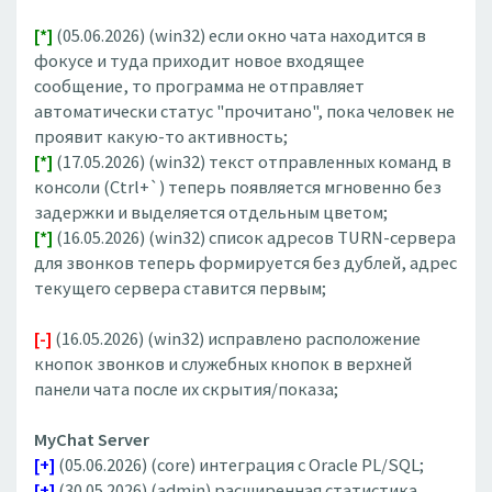
[*]
(05.06.2026) (win32) если окно чата находится в
фокусе и туда приходит новое входящее
сообщение, то программа не отправляет
автоматически статус "прочитано", пока человек не
проявит какую-то активность;
[*]
(17.05.2026) (win32) текст отправленных команд в
консоли (Ctrl+`) теперь появляется мгновенно без
задержки и выделяется отдельным цветом;
[*]
(16.05.2026) (win32) список адресов TURN-сервера
для звонков теперь формируется без дублей, адрес
текущего сервера ставится первым;
[-]
(16.05.2026) (win32) исправлено расположение
кнопок звонков и служебных кнопок в верхней
панели чата после их скрытия/показа;
MyChat Server
[+]
(05.06.2026) (core) интеграция с Oracle PL/SQL;
[+]
(30.05.2026) (admin) расширенная статистика