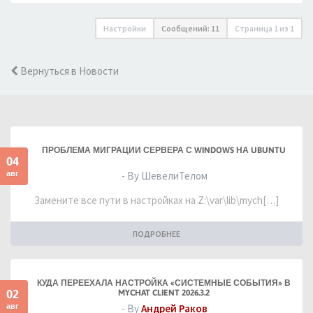
Настройки
Сообщений: 11
Страница
1
из
1
Вернуться в Новости
ПРОБЛЕМА МИГРАЦИИ СЕРВЕРА С WINDOWS НА UBUNTU
04
авг
- By ШевелиТелом
Замените все пути в настройках на Z:\var\lib\mych[…]
ПОДРОБНЕЕ
КУДА ПЕРЕЕХАЛА НАСТРОЙКА «СИСТЕМНЫЕ СОБЫТИЯ» В
02
MYCHAT CLIENT 2026.3.2
авг
- By
Андрей Раков