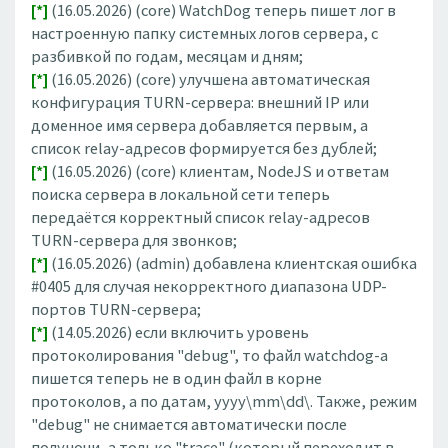
[*]
(16.05.2026) (core) WatchDog теперь пишет лог в
настроенную папку системных логов сервера, с
разбивкой по годам, месяцам и дням;
[*]
(16.05.2026) (core) улучшена автоматическая
конфигурация TURN-сервера: внешний IP или
доменное имя сервера добавляется первым, а
список relay-адресов формируется без дублей;
[*]
(16.05.2026) (core) клиентам, NodeJS и ответам
поиска сервера в локальной сети теперь
передаётся корректный список relay-адресов
TURN-сервера для звонков;
[*]
(16.05.2026) (admin) добавлена клиентская ошибка
#0405 для случая некорректного диапазона UDP-
портов TURN-сервера;
[*]
(14.05.2026) если включить уровень
протоколирования "debug", то файл watchdog-а
пишется теперь не в один файл в корне
протоколов, а по датам, yyyy\mm\dd\. Также, режим
"debug" не снимается автоматически после
полуночи, а только "trace" (который переходит в