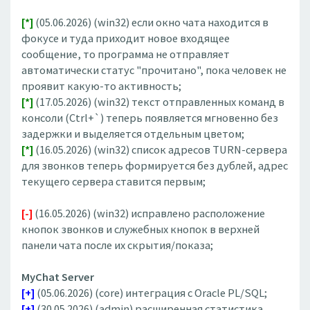
[*]
(05.06.2026) (win32) если окно чата находится в
фокусе и туда приходит новое входящее
сообщение, то программа не отправляет
автоматически статус "прочитано", пока человек не
проявит какую-то активность;
[*]
(17.05.2026) (win32) текст отправленных команд в
консоли (Ctrl+`) теперь появляется мгновенно без
задержки и выделяется отдельным цветом;
[*]
(16.05.2026) (win32) список адресов TURN-сервера
для звонков теперь формируется без дублей, адрес
текущего сервера ставится первым;
[-]
(16.05.2026) (win32) исправлено расположение
кнопок звонков и служебных кнопок в верхней
панели чата после их скрытия/показа;
MyChat Server
[+]
(05.06.2026) (core) интеграция с Oracle PL/SQL;
[+]
(30.05.2026) (admin) расширенная статистика