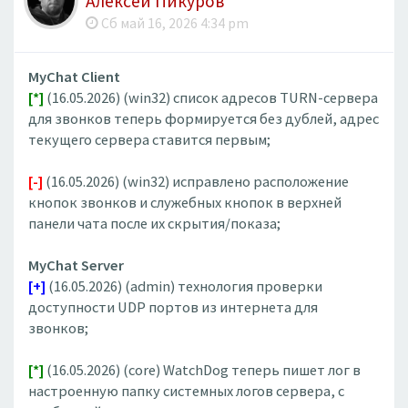
Алексей Пикуров
Сб май 16, 2026 4:34 pm
MyChat Client
[*]
(16.05.2026) (win32) список адресов TURN-сервера
для звонков теперь формируется без дублей, адрес
текущего сервера ставится первым;
[-]
(16.05.2026) (win32) исправлено расположение
кнопок звонков и служебных кнопок в верхней
панели чата после их скрытия/показа;
MyChat Server
[+]
(16.05.2026) (admin) технология проверки
доступности UDP портов из интернета для
звонков;
[*]
(16.05.2026) (core) WatchDog теперь пишет лог в
настроенную папку системных логов сервера, с