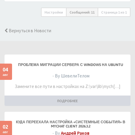
Настройки
Сообщений: 11
Страница
1
из
1
Вернуться в Новости
ПРОБЛЕМА МИГРАЦИИ СЕРВЕРА С WINDOWS НА UBUNTU
04
авг
- By ШевелиТелом
Замените все пути в настройках на Z:\var\lib\mych[…]
ПОДРОБНЕЕ
КУДА ПЕРЕЕХАЛА НАСТРОЙКА «СИСТЕМНЫЕ СОБЫТИЯ» В
02
MYCHAT CLIENT 2026.3.2
авг
- By
Андрей Раков