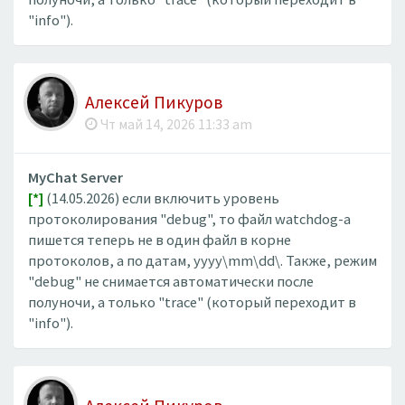
"info").
Алексей Пикуров
Чт май 14, 2026 11:33 am
MyChat Server
[*]
(14.05.2026) если включить уровень
протоколирования "debug", то файл watchdog-а
пишется теперь не в один файл в корне
протоколов, а по датам, yyyy\mm\dd\. Также, режим
"debug" не снимается автоматически после
полуночи, а только "trace" (который переходит в
"info").