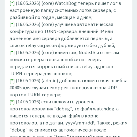
[*]
(16.05.2026) (core) WatchDog теперь пишет лог в
настроенную папку системных логов сервера, с
разбивкой по годам, месяцам и дням;
[*]
(16.05.2026) (core) улучшена автоматическая
конфигурация TURN-сервера: внешний IP или
доменное имя сервера добавляется первым, а
список relay-адресов формируется без дублей;
[*]
(16.05.2026) (core) клиентам, NodeJS и ответам
поиска сервера в локальной сети теперь
передаётся корректный список relay-адресов
TURN-сервера для звонков;
[*]
(16.05.2026) (admin) добавлена клиентская ошибка
#0405 для случая некорректного диапазона UDP-
портов TURN-сервера;
[*]
(14.05.2026) если включить уровень
протоколирования "debug", то файл watchdog-а
пишется теперь не в один файл в корне
протоколов, а по датам, yyyy\mm\dd\. Также, режим
"debug" не снимается автоматически после
полуночи, а только "trace" (который переходит в