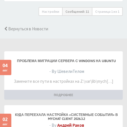
Настройки
Сообщений: 11
Страница
1
из
1
Вернуться в Новости
ПРОБЛЕМА МИГРАЦИИ СЕРВЕРА С WINDOWS НА UBUNTU
04
авг
- By ШевелиТелом
Замените все пути в настройках на Z:\var\lib\mych[…]
ПОДРОБНЕЕ
КУДА ПЕРЕЕХАЛА НАСТРОЙКА «СИСТЕМНЫЕ СОБЫТИЯ» В
02
MYCHAT CLIENT 2026.3.2
авг
- By
Андрей Раков