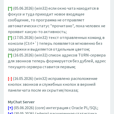
[*]
(05.06.2026) (win32) если окно чата находится в
фокусе и туда приходит новое входящее
сообщение, то программа не отправляет
автоматически статус "прочитано", пока человек не
проявит какую-то активность;
[*]
(17.05.2026) (win32) текст отправленных команд в
консоли (Ctrl+`) теперь появляется мгновенно без
задержки и выделяется отдельным цветом;
[*]
(16.05.2026) (win32) список адресов TURN-сервера
для звонков теперь формируется без дублей, адрес
текущего сервера ставится первым;
[-]
(16.05.2026) (win32) исправлено расположение
кнопок звонков и служебных кнопок в верхней
панели чата после их скрытия/показа;
MyChat Server
[+]
(05.06.2026) (core) интеграция с Oracle PL/SQL;
[+]
(30.05.2026) (admin) расширенная статистика