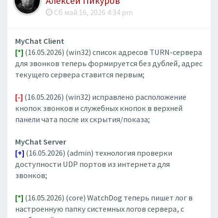
Алексей Пикуров
Сб май 16, 2026 4:34 pm
MyChat Client
[*]
(16.05.2026) (win32) список адресов TURN-сервера
для звонков теперь формируется без дублей, адрес
текущего сервера ставится первым;
[-]
(16.05.2026) (win32) исправлено расположение
кнопок звонков и служебных кнопок в верхней
панели чата после их скрытия/показа;
MyChat Server
[+]
(16.05.2026) (admin) технология проверки
доступности UDP портов из интернета для
звонков;
[*]
(16.05.2026) (core) WatchDog теперь пишет лог в
настроенную папку системных логов сервера, с