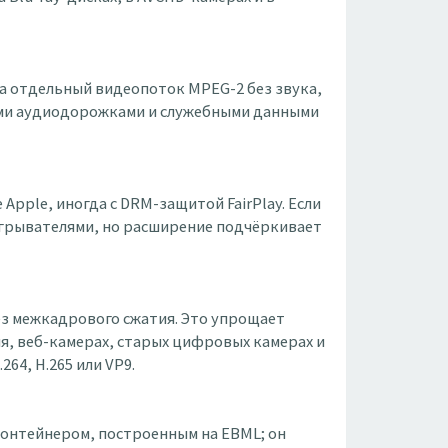
 а отдельный видеопоток MPEG-2 без звука,
ными аудиодорожками и служебными данными
Apple, иногда с DRM-защитой FairPlay. Если
игрывателями, но расширение подчёркивает
ез межкадрового сжатия. Это упрощает
я, веб-камерах, старых цифровых камерах и
64, H.265 или VP9.
онтейнером, построенным на EBML; он