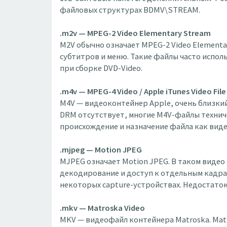
файловых структурах BDMV\STREAM.
.m2v — MPEG-2 Video Elementary Stream
M2V обычно означает MPEG-2 Video Elementa
субтитров и меню. Такие файлы часто испол
при сборке DVD-Video.
.m4v — MPEG-4 Video / Apple iTunes Video File
M4V — видеоконтейнер Apple, очень близкий 
DRM отсутствует, многие M4V-файлы технич
происхождение и назначение файла как виде
.mjpeg — Motion JPEG
MJPEG означает Motion JPEG. В таком виде
декодирование и доступ к отдельным кадра
некоторых capture-устройствах. Недостаток
.mkv — Matroska Video
MKV — видеофайл контейнера Matroska. Mat