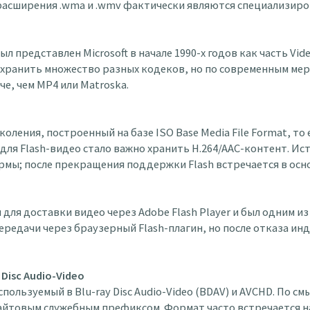
; расширения .wma и .wmv фактически являются специализир
был представлен Microsoft в начале 1990-х годов как часть Vid
 хранить множество разных кодеков, но по современным мер
е, чем MP4 или Matroska.
коления, построенный на базе ISO Base Media File Format, то 
для Flash-видео стало важно хранить H.264/AAC-контент. Ист
рмы; после прекращения поддержки Flash встречается в осно
н для доставки видео через Adobe Flash Player и был одним 
ередачи через браузерный Flash-плагин, но после отказа ин
 Disc Audio-Video
ользуемый в Blu-ray Disc Audio-Video (BDAV) и AVCHD. По смы
йтовым служебным префиксом. Формат часто встречается на 