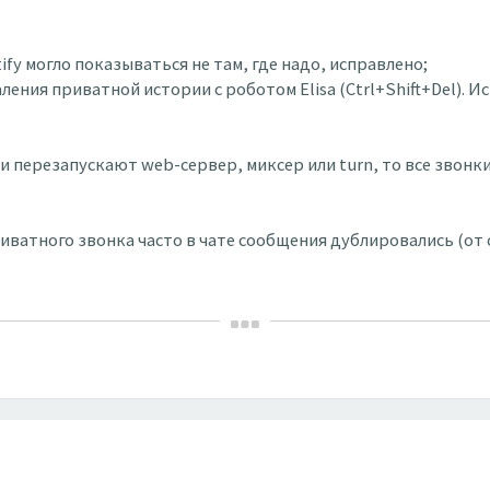
tify могло показываться не там, где надо, исправлено;
аления приватной истории с роботом Elisa (Ctrl+Shift+Del). И
или перезапускают web-сервер, миксер или turn, то все зво
иватного звонка часто в чате сообщения дублировались (от 