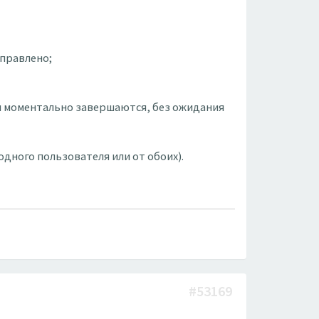
справлено;
нки моментально завершаются, без ожидания
одного пользователя или от обоих).
#53169