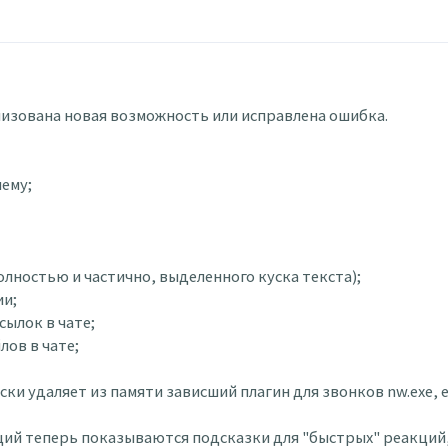
ализована новая возможность или исправлена ошибка.
ему;
полностью и частично, выделенного куска текста);
ии;
сылок в чате;
лов в чате;
ески удаляет из памяти зависший плагин для звонков nw.exe,
еакций теперь показываются подсказки для "быстрых" реакци