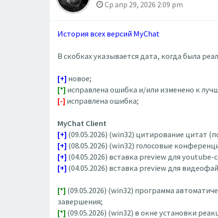
Ср апр 29, 2026 2:09 pm
История всех версий MyChat
В скобках указывается дата, когда была ре
[+]
новое;
[*]
исправлена ошибка и/или изменено к лучш
[-]
исправлена ошибка;
MyChat Client
[+]
(09.05.2026) (win32) цитирование цитат (
[+]
(08.05.2026) (win32) голосовые конференц
[+]
(04.05.2026) вставка preview для youtube-с
[+]
(04.05.2026) вставка preview для видеофай
[*]
(09.05.2026) (win32) программа автоматич
завершения;
[*]
(09.05.2026) (win32) в окне установки р