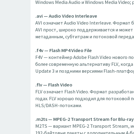
Windows Media Audio и Windows Media Video
.avi — Audio Video Interleave
AVI означает Audio Video Interleave. Формат 
AVI прост, широко поддерживается и может
метаданным, субтитрам и потоковой передач
.f4v — Flash MP4 Video File
F4V — контейнер Adobe Flash Video нового по
более современную альтернативу FLV, когда 
Update 3 и поздними версиями Flash-платфо
.flv — Flash Video
FLV означает Flash Video. Формат разработа
годах. FLV хорошо подходил для потоковой п
HLS/DASH-потоками.
.m2ts — MPEG-2 Transport Stream for Blu-ray
M2TS — вариант MPEG-2 Transport Stream, исп
192-байтовые пакеты с дополнительным 4-ба