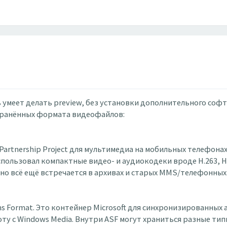
умеет делать preview, без установки дополнительного софт
транённых формата видеофайлов:
artnership Project для мультимедиа на мобильных телефонах 
пользовал компактные видео- и аудиокодеки вроде H.263, H.
но всё ещё встречается в архивах и старых MMS/телефонных 
 Format. Это контейнер Microsoft для синхронизированных 
у с Windows Media. Внутри ASF могут храниться разные типы