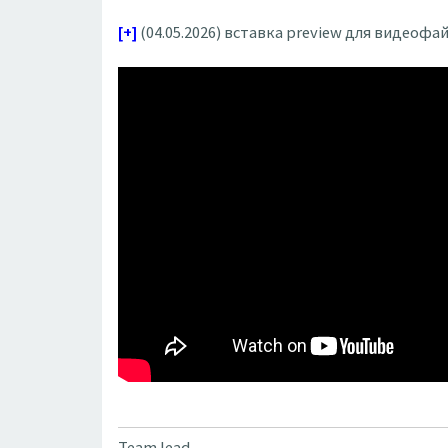
[+]
(04.05.2026) вставка preview для видеофай
Team lead