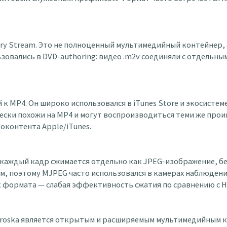
ry Stream. Это не полноценный мультимедийный контейнер,
ьзовались в DVD-authoring: видео .m2v соединяли с отдель
к MP4. Он широко использовался в iTunes Store и экосистеме 
ески похожи на MP4 и могут воспроизводиться теми же про
оконтента Apple/iTunes.
о каждый кадр сжимается отдельно как JPEG-изображение, б
м, поэтому MJPEG часто использовался в камерах наблюдени
 формата — слабая эффективность сжатия по сравнению с H.2
roska является открытым и расширяемым мультимедийным к