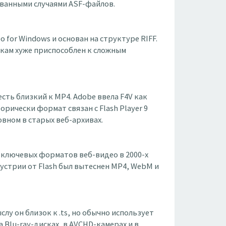
ованными случаями ASF-файлов.
eo for Windows и основан на структуре RIFF.
кам хуже приспособлен к сложным
есть близкий к MP4. Adobe ввела F4V как
орически формат связан с Flash Player 9
вном в старых веб-архивах.
из ключевых форматов веб-видео в 2000-х
дустрии от Flash был вытеснен MP4, WebM и
слу он близок к .ts, но обычно использует
Blu-ray-дисках, в AVCHD-камерах и в